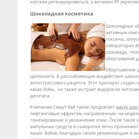
клеткам регенерироваться, а витамин РР укрепляе
Шоколадная косметика
Шоколадные об
активным комп
токсины, запус
лаборатории A
шоколада, поэ
обертывание д
Обертывание
целлюлита. А расслабляющее воздействие шокол
антистрессового рецепта. Этот препарат создан н
какао-бобы, но также экстракт водоросли литота
дигитата.
Компания Смарт бай также предлагает
маску аль
лифтинговым эффектом, направленную на модели
тонизирование и увлажнение кожи. После такой 
ампульных средств и сыворотки легко проникают 
какао- бобов, благодаря своим увлажняющим и а