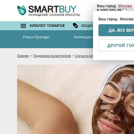
Ваш город:
Москва
8 (495) 565-38-74
8 (800) 775-82-76
(бе
ОСНАЩЕНИЕ САЛОНОВ КРАСОТЫ
Ваш город - Москва
КАТАЛОГ ТОВАРОВ
АКЦИИ И СКИДКИ
БРЕ
ДА, ВСЕ ВЕ
Наши бренды
Календарь семинаров
ДРУГОЙ ГО
Главная
>
Поддержка косметологов
>
Статьи и каталоги
>
Шоколадное удов