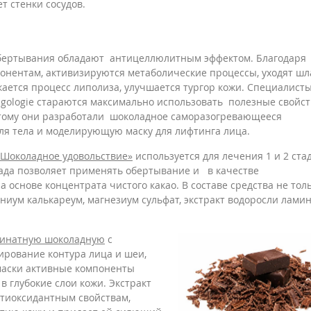
т стенки сосудов.
ертывания обладают антицеллюлитным эффектом. Благодаря
онентам, активизируются метаболические процессы, уходят шл
кается процесс липолиза, улучшается тургор кожи. Специалист
lgologie стараются максимально использовать полезные свойст
тому они разработали шоколадное саморазогревающееся
ля тела и моделирующую маску для лифтинга лица.
«Шоколадное удовольствие»
используется для лечения 1 и 2 ста
ада позволяет применять обертывание и в качестве
а основе концентрата чистого какао. В составе средства не тол
мниум калькареум, магнезиум сульфат, экстракт водоросли лами
гинатную шоколадную
с
рование контура лица и шеи,
маски активные компоненты
в глубокие слои кожи. Экстракт
нтиоксидантным свойствам,