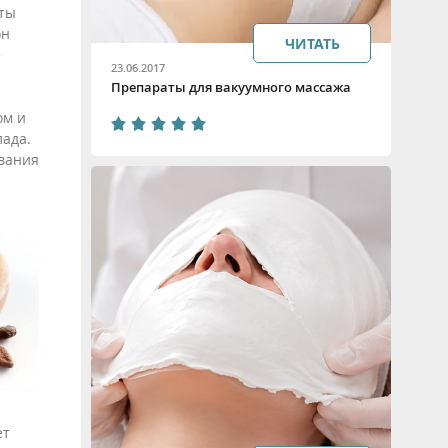
оты
он
ЧИТАТЬ
е
23.06.2017
Препараты для вакуумного массажа
ом и
ада.
вания
ет