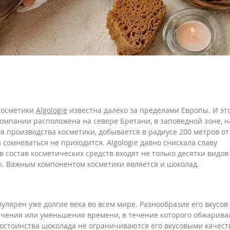
косметики
Algologiе
известна далеко за пределами Европы. И эт
омпании расположена на севере Бретани, в заповедной зоне, н
я производства косметики, добывается в радиусе 200 метров от
сомневаться не приходится. Algologiе давно снискала славу
в состав косметических средств входят не только десятки видов
ы. Важным компонентом косметики является и шоколад.
пулярен уже долгие века во всем мире. Разнообразие его вкусов
ичения или уменьшения времени, в течение которого обжарива
достоинства шоколада не ограничиваются его вкусовыми качес