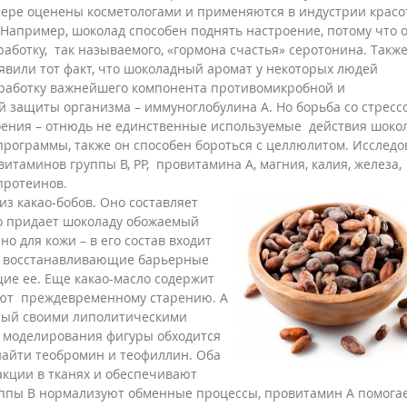
мере оценены косметологами и применяются в индустрии крас
 Например, шоколад способен поднять настроение, потому что 
работку, так называемого, «гормона счастья» серотонина. Такж
вили тот факт, что шоколадный аромат у некоторых людей
работку важнейшего компонента противомикробной и
 защиты организма – иммуноглобулина А. Но борьба со стресс
оения – отнюдь не единственные используемые действия шокол
рограммы, также он способен бороться с целлюлитом. Исследо
витаминов группы В, РР, провитамина А, магния, калия, железа,
протеинов.
из какао-бобов. Оно составляет
но придает шоколаду обожаемый
о для кожи – в его состав входит
, восстанавливающие барьерные
ие ее. Еще какао-масло содержит
уют преждевременному старению. А
тный своими липолитическими
я моделирования фигуры обходится
 найти теобромин и теофиллин. Оба
кции в тканях и обеспечивают
ппы В нормализуют обменные процессы, провитамин А помога