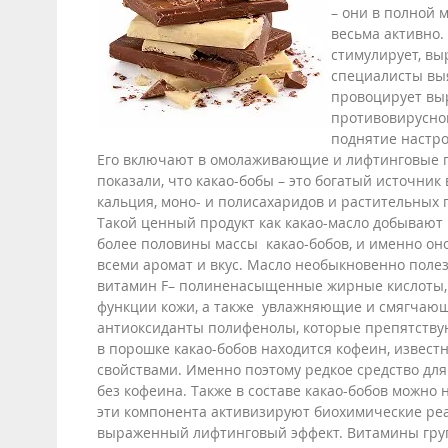
– они в полной 
весьма активно.
стимулирует, вы
специалисты выя
провоцирует вы
противовирусной
поднятие настр
Его включают в омолаживающие и лифтинговые п
показали, что какао-бобы – это богатый источник 
кальция, моно- и полисахаридов и растительных 
Такой ценный продукт как какао-масло добывают 
более половины массы какао-бобов, и именно о
всеми аромат и вкус. Масло необыкновенно полезн
витамин F– полиненасыщенные жирные кислоты
функции кожи, а также увлажняющие и смягчающ
антиоксиданты полифенолы, которые препятств
в порошке какао-бобов находится кофеин, извес
свойствами. Именно поэтому редкое средство дл
без кофеина. Также в составе какао-бобов можно
эти компонента активизируют биохимические реа
выраженный лифтинговый эффект. Витамины гру