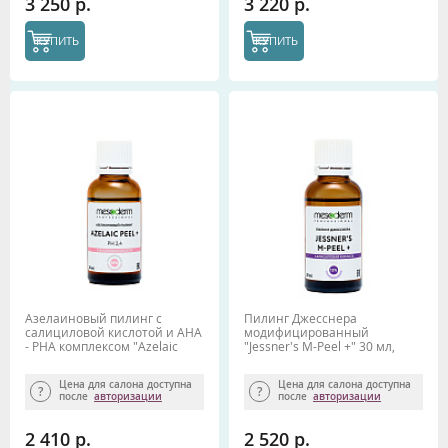
3 250 р.
3 220 р.
КУПИТЬ
КУПИТЬ
Азелаиновый пилинг с
Пилинг Джесснера
салициловой кислотой и АНА
модифицированный
- РНА комплексом "Azelaic
"Jessner's M-Peel +" 30 мл,
Peel +" рН 2,4 30 мл,
Mesoderm
Mesoderm
Цена для салона доступна
Цена для салона доступна
после
авторизации
после
авторизации
2 410 р.
2 520 р.