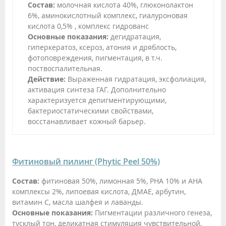
Состав:
молочная кислота 40%, глюконолактон
6%, аминокислотный комплекс, гиалуроновая
кислота 0,5% , комплекс гидрованс
Основные показания:
дегидратация,
гиперкератоз, ксероз, атония и дряблость,
фотоповреждения, пигментация, в т.ч.
поствоспалительная.
Действие:
Выраженная гидратация, эксфолиация,
активация синтеза ГАГ. Дополнительно
характеризуется депигментирующими,
бактериостатическими свойствами,
восстанавливает кожный барьер.
Фитиновый пилинг (Phytic Peel 50%)
Состав:
фитиновая 50%, лимонная 5%, РНА 10% и АНА
комплексы 2%, липоевая кислота, ДМАЕ, арбутин,
витамин С, масла шалфея и лаванды.
Основные показания:
Пигментации различного генеза,
тусклый тон, деликатная стимуляция чувствительной,