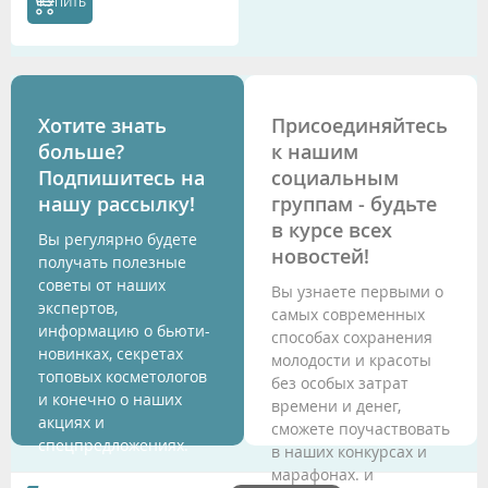
КУПИТЬ
Хотите знать
Присоединяйтесь
больше?
к нашим
Подпишитесь на
социальным
нашу рассылку!
группам - будьте
в курсе всех
Вы регулярно будете
новостей!
получать полезные
советы от наших
Вы узнаете первыми о
экспертов,
самых современных
информацию о бьюти-
способах сохранения
новинках, секретах
молодости и красоты
топовых косметологов
без особых затрат
и конечно о наших
времени и денег,
акциях и
сможете поучаствовать
спецпредложениях.
в наших конкурсах и
марафонах. и