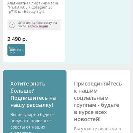
Альгинатная лифтинг-маска
"Fruit AHA 5 + Collagen" 30
гр*10 шт Beauty Stylе
(обновление, сужение пор,
жирная)
Цена для салона доступна
после
авторизации
2 490 р.
КУПИТЬ
Хотите знать
Присоединяйтесь
больше?
к нашим
Подпишитесь на
социальным
нашу рассылку!
группам - будьте
в курсе всех
Вы регулярно будете
новостей!
получать полезные
советы от наших
Вы узнаете первыми о