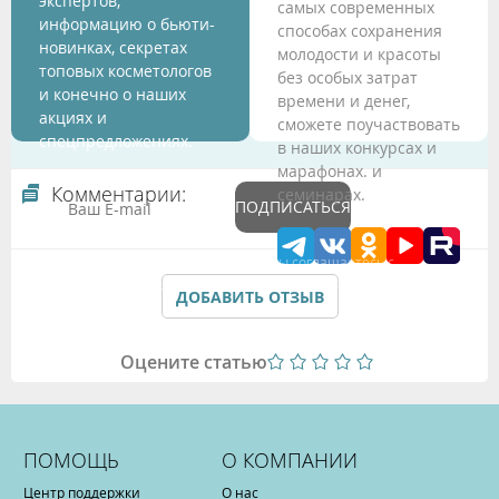
экспертов,
самых современных
информацию о бьюти-
способах сохранения
новинках, секретах
молодости и красоты
топовых косметологов
без особых затрат
и конечно о наших
времени и денег,
акциях и
сможете поучаствовать
спецпредложениях.
в наших конкурсах и
марафонах. и
Комментарии:
семинарах.
ПОДПИСАТЬСЯ
Подтверждая данные формы Вы соглашаетесь с
Политикой обработки персональных данных
ДОБАВИТЬ ОТЗЫВ
Оцените статью
ПОМОЩЬ
О КОМПАНИИ
Центр поддержки
О нас