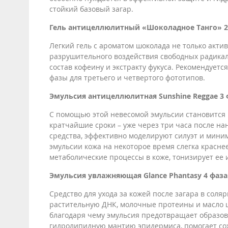
стойкий базовый загар.
Гель антицеллюлитный «Шоколадное Танго» 2
Легкий гель с ароматом шоколада не только актив
разрушительного воздействия свободных радикал
состав кофеину и экстракту фукуса. Рекомендуетс
фазы для третьего и четвертого фототипов.
Эмульсия антицеллюлитная Sunshine Reggae 3 
С помощью этой невесомой эмульсии становится
кратчайшие сроки – уже через три часа после нан
средства, эффективно моделируют силуэт и мини
эмульсии кожа на некоторое время слегка красне
метаболические процессы в коже, тонизирует ее 
Эмульсия увлажняющая Glance Phantasy 4 фаза
Средство для ухода за кожей после загара в соля
растительную ДНК, молочные протеины и масло 
благодаря чему эмульсия предотвращает образо
гидролипидную мантию эпидермиса, помогает со