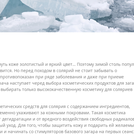
нуть коже золотистый и яркий цвет… Поэтому зимой столь попу
вится. Но перед походом в солярий не стоит забывать о
т противопоказан при ряде заболевания и даже при приеме
ача наступает черед выбора косметических продуктов для зага
 выбирать только высококачественную косметику для соляриев
тических средств для солярия с содержанием ингредиентов,
еменно ухаживают за кожными покровами. Такая косметика
 дегидратации и от вредного воздействия свободных радикалов
ый уход. Для того, чтобы защитить кожу и подарить ей желаем
и и начинать со стимуляторов базового загара на первых сеанс