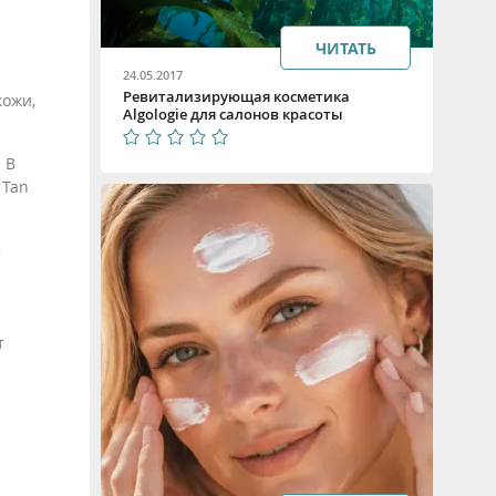
ЧИТАТЬ
24.05.2017
Ревитализирующая косметика
кожи,
Algologie для салонов красоты
 В
 Tan
т
т