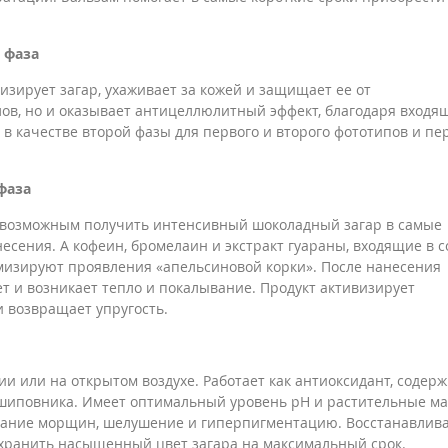
 фаза
изирует загар, ухаживает за кожей и защищает ее от
ов, но и оказывает антицеллюлитный эффект, благодаря входя
я в качестве второй фазы для первого и второго фототипов и пе
фаза
 возможным получить интенсивный шоколадный загар в самые
есения. А кофеин, бромелаин и экстракт гуараны, входящие в с
мизируют проявления «апельсиновой корки». После нанесения
ет и возникает тепло и покалывание. Продукт активизирует
и возвращает упругость.
рии или на открытом воздухе. Работает как антиоксидант, содер
шиповника. Имеет оптимальный уровень рН и растительные ма
вание морщин, шелушение и гиперпигментацию. Восстанавлив
хранить насыщенный цвет загара на максимальный срок.