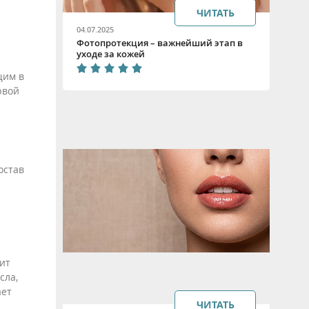
ЧИТАТЬ
04.07.2025
Фотопротекция – важнейший этап в
уходе за кожей
щим в
рвой
остав
жит
сла,
ает
ЧИТАТЬ