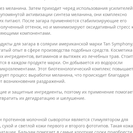
тез меланина. Затем приходит черед использования усилителей
 упомянутой активизации синтеза меланина, они комплексно
их питают. После загара применяются стабилизирующие его
полученный оттенок, но и минимизируют оксидативный стресс 
жняющими компонентами.
укты для загара в солярии американской марки Tan Symphony.
гатый опыт в сфере производства подобных средств. Косметика
х ингредиентов, витаминов и вытяжек из лечебных трав. Стоит
тся в каждом продукте марки. Он добывается из водоросли
микроэлементами. Этот биотехнологический комплекс повышае
ует процесс выработки меланина, что происходит благодаря
от возникновения раздражений.
щие и защитные ингредиенты, поэтому их применение помогае
твратить их дегидратацию и шелушение.
 и протеинов молочной сыворотки является стимулятором для
 сухой и светлой кожи первого и второго фототипов. Такая кожа
ратации. Бальзам помогает в самые короткие сроки приобрести