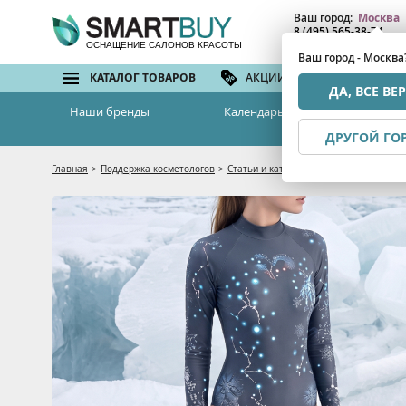
Ваш город:
Москва
8 (495) 565-38-74
8 (800) 775-82-76
(бе
ОСНАЩЕНИЕ САЛОНОВ КРАСОТЫ
Ваш город - Москва
КАТАЛОГ ТОВАРОВ
АКЦИИ И СКИДКИ
БРЕ
ДА, ВСЕ ВЕ
Наши бренды
Календарь семинаров
ДРУГОЙ ГО
Главная
>
Поддержка косметологов
>
Статьи и каталоги
>
Зимний загар