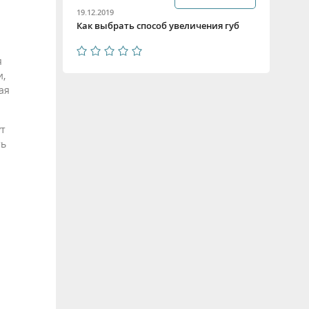
19.12.2019
Как выбрать способ увеличения губ
я
и,
ая
ут
ть