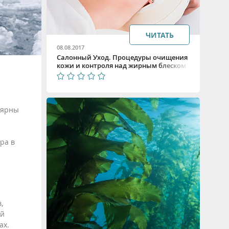
ЧИТАТЬ
08.08.2017
Салонный Уход. Процедуры очищения
кожи и контроля над жирным блеском
для смешанной и жирной кожи с
профессиональной серией «Контроль»
от BEAUTY STYLE
лярны
ра в
,
ый
ах.