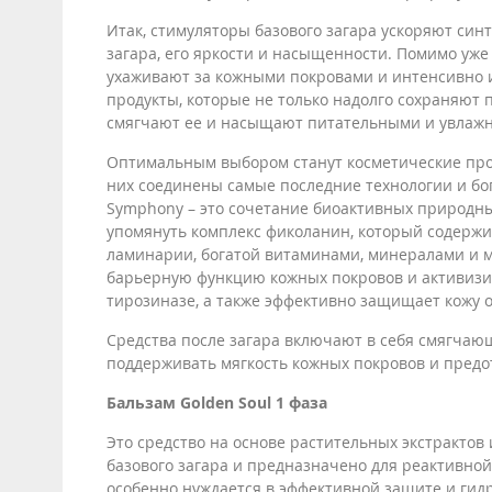
Итак, стимуляторы базового загара ускоряют син
загара, его яркости и насыщенности. Помимо уже
ухаживают за кожными покровами и интенсивно 
продукты, которые не только надолго сохраняют 
смягчают ее и насыщают питательными и увла
Оптимальным выбором станут косметические прод
них соединены самые последние технологии и бо
Symphony – это сочетание биоактивных природны
упомянуть комплекс фиколанин, который содержи
ламинарии, богатой витаминами, минералами и 
барьерную функцию кожных покровов и активизир
тирозиназе, а также эффективно защищает кожу 
Средства после загара включают в себя смягчаю
поддерживать мягкость кожных покровов и предо
Бальзам Golden Soul 1 фаза
Это средство на основе растительных экстрактов
базового загара и предназначено для реактивной,
особенно нуждается в эффективной защите и гид