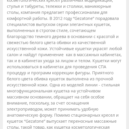
косметологических кресел различных модификаций,
стулья и табуреты, тележки и столики, маникюрные
столы, компания предлагает профессионалам для
комфортной работы. В 2012 году “Gezatone” порадовала
специалистов выпуском серии элегантных кушеток,
выполненных в строгом стиле, сочетающем
благородство темного дерева в основании с красотой и
свежестью белого цвета обивки из качественной
искусственной кожи. Устойчивые кушетки украсят любой
салон и найдут применение как в массажных кабинетах,
так и в кабинетах ухода за лицом и телом. Кушетки могут
использоваться в кабинетах для проведения СПА
процедур и программ коррекции фигуры. Приятного
белого цвета обивка кушеток выполнена из прочной
искусственной кожи. Одна из моделей линии - стильная
многофункциональная кушетка на устойчивом
массивном основании, обращает на себя особое
внимание, поскольку, за счет оснащения
электроприводом, может принимать удобную
анатомическую форму. Помимо стационарных кресел и
кушеток “Gezatone” выпускает переносные массажные
столы, такой товар, как кушетка косметологическая