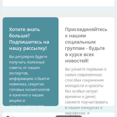
Хотите знать
Присоединяйтесь
больше?
к нашим
Подпишитесь на
социальным
нашу рассылку!
группам - будьте
в курсе всех
Вы регулярно будете
новостей!
получать полезные
советы от наших
Вы узнаете первыми о
экспертов,
самых современных
информацию о бьюти-
способах сохранения
новинках, секретах
молодости и красоты
топовых косметологов
без особых затрат
и конечно о наших
времени и денег,
акциях и
сможете поучаствовать
спецпредложениях.
в наших конкурсах и
марафонах. и