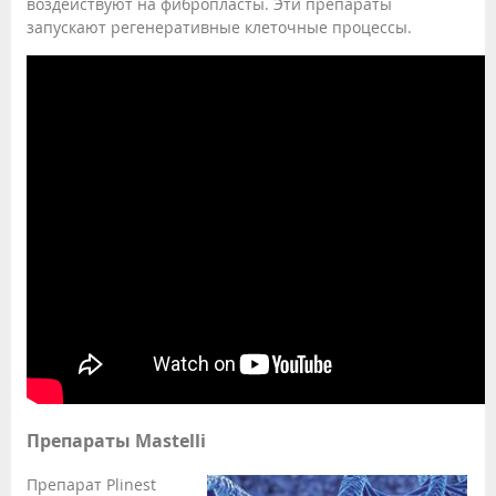
воздействуют на фибропласты. Эти препараты
запускают регенеративные клеточные процессы.
Препараты Mаstelli
Препарат Plinest