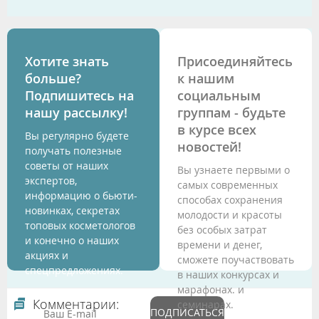
Хотите знать
Присоединяйтесь
больше?
к нашим
Подпишитесь на
социальным
нашу рассылку!
группам - будьте
в курсе всех
Вы регулярно будете
новостей!
получать полезные
советы от наших
Вы узнаете первыми о
экспертов,
самых современных
информацию о бьюти-
способах сохранения
новинках, секретах
молодости и красоты
топовых косметологов
без особых затрат
и конечно о наших
времени и денег,
акциях и
сможете поучаствовать
спецпредложениях.
в наших конкурсах и
марафонах. и
Комментарии:
семинарах.
ПОДПИСАТЬСЯ