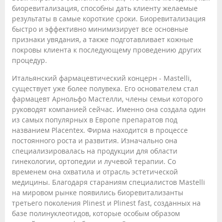
биоревитализация, способны дать клиенту желаемые
результаты в самые короткие сроки. Биоревитализация
быстро и эффективно минимизирует все основные
признаки увядания, а также подготавливает кожные
покровы клиента к последующему проведению других
процедур.
Итальянский фармацевтический концерн - Mаstelli,
существует уже более полувека. Его основателем стал
фармацевт Арнольфо Мастелли, члены семьи которого
руководят компанией сейчас. Именно она создала один
из самых популярных в Европе препаратов под
названием Placentex. Фирма находится в процессе
постоянного роста и развития. Изначально она
специализировалась на продукции для области
гинекологии, ортопедии и лучевой терапии. Со
временем она охватила и отрасль эстетической
медицины. Благодаря стараниям специалистов Mаstelli
на мировом рынке появились биоревитализанты
третьего поколения Plinest и Plinest fast, созданных на
базе полинуклеотидов, которые особым образом