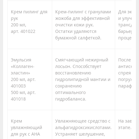
Крем пилинг для
Крем-пилинг с гранулами
Для эксф
рук
жожоба для эффективной
и улучше
200 мл,
очистки кожи рук.
трансдер
арт. 401022
Остатки удаляются
барьера 
бумажной салфеткой.
процедур
Эмульсия
Смягчающий нежирный
После
«Коллаген-
лосьон. Способствует
антисепт
эластин»
восстановлению
спрея пе
200 мл, арт.
гидролипидной мантии и
погружен
401003
сохранению
парафин.
500 мл, арт.
оптимального
401018
гидробаланса.
Крем
Увлажняющее средство с
На заве
увлажняющий
альфагидроксикислотами.
этапе.
для рук с АНА
Устраняет шелушение,