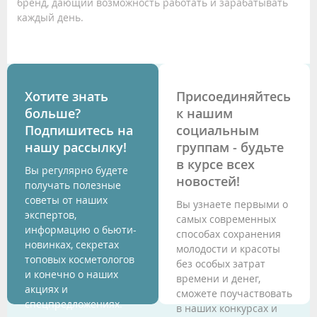
бренд, дающий возможность работать и зарабатывать
каждый день.
Хотите знать
Присоединяйтесь
больше?
к нашим
Подпишитесь на
социальным
нашу рассылку!
группам - будьте
в курсе всех
Вы регулярно будете
новостей!
получать полезные
советы от наших
Вы узнаете первыми о
экспертов,
самых современных
информацию о бьюти-
способах сохранения
новинках, секретах
молодости и красоты
топовых косметологов
без особых затрат
и конечно о наших
времени и денег,
акциях и
сможете поучаствовать
спецпредложениях.
в наших конкурсах и