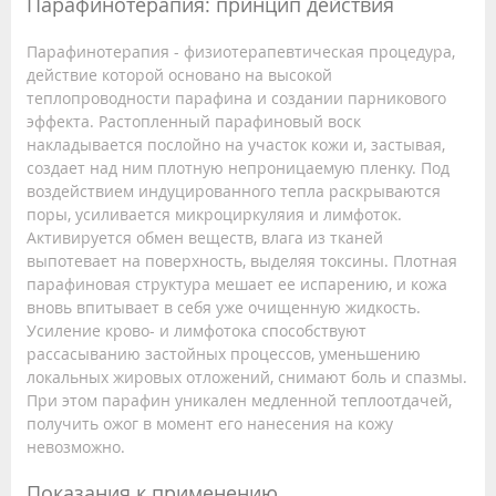
Парафинотерапия: принцип действия
Парафинотерапия - физиотерапевтическая процедура,
действие которой основано на высокой
теплопроводности парафина и создании парникового
эффекта. Растопленный парафиновый воск
накладывается послойно на участок кожи и, застывая,
создает над ним плотную непроницаемую пленку. Под
воздействием индуцированного тепла раскрываются
поры, усиливается микроциркуляия и лимфоток.
Активируется обмен веществ, влага из тканей
выпотевает на поверхность, выделяя токсины. Плотная
парафиновая структура мешает ее испарению, и кожа
вновь впитывает в себя уже очищенную жидкость.
Усиление крово- и лимфотока способствуют
рассасыванию застойных процессов, уменьшению
локальных жировых отложений, снимают боль и спазмы.
При этом парафин уникален медленной теплоотдачей,
получить ожог в момент его нанесения на кожу
невозможно.
Показания к применению