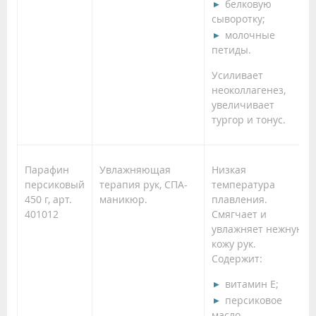
белковую
сыворотку;
молочные
петиды.
Усиливает
неоколлагенез,
увеличивает
тургор и тонус.
Парафин
Увлажняющая
Низкая
персиковый
терапия рук, СПА-
температура
450 г, арт.
маникюр.
плавления.
401012
Смягчает и
увлажняет нежную
кожу рук.
Содержит:
витамин Е;
персиковое
масло.