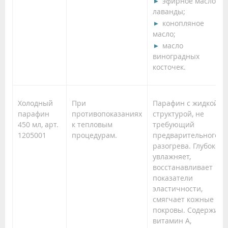
эфирное масло
лаванды;
конопляное
масло;
масло
виноградных
косточек.
Холодный
При
Парафин с жидкой
парафин
противопоказаниях
структурой, не
450 мл, арт.
к тепловым
требующий
1205001
процедурам.
предварительного
разогрева. Глубоко
увлажняет,
восстанавливает
показатели
эластичности,
смягчает кожные
покровы. Содержит
витамин А,