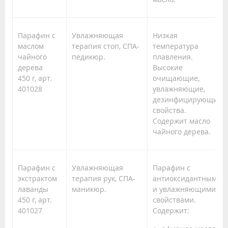
Парафин с
Увлажняющая
Низкая
маслом
терапия стоп, СПА-
температура
чайного
педикюр.
плавления.
дерева
Высокие
450 г, арт.
очищающие,
401028
увлажняющие,
дезинфицирующие
свойства.
Содержит масло
чайного дерева.
Парафин с
Увлажняющая
Парафин с
экстрактом
терапия рук, СПА-
антиоксидантными
лаванды
маникюр.
и увлажняющими
450 г, арт.
свойствами.
401027
Содержит: