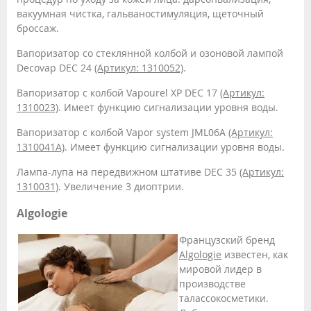
вакуумная чистка, гальваностимуляция, щеточный
броссаж.
Вапоризатор со стеклянной колбой и озоновой лампой
Decovap DEC 24
(Артикул: 1310052)
.
Вапоризатор с колбой Vapourel XP DEC 17
(Артикул:
1310023)
. Имеет функцию сигнализации уровня воды.
Вапоризатор с колбой Vapor system JML06A
(Артикул:
1310041A)
. Имеет функцию сигнализации уровня воды.
Лампа-лупа на передвижном штативе DEC 35
(Артикул:
1310031)
. Увеличение 3 диоптрии.
Algologie
Французский бренд
Algologie
известен, как
мировой лидер в
производстве
талассокосметики.