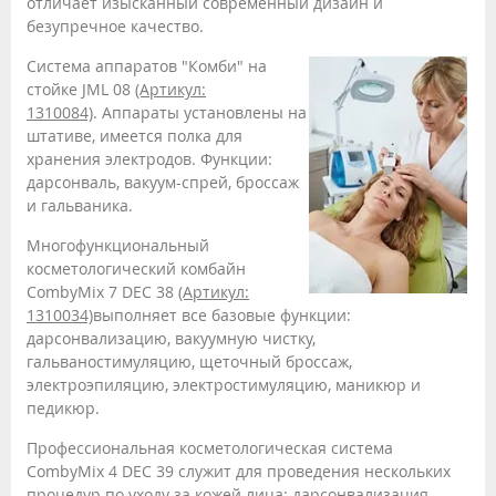
отличает изысканный современный дизайн и
безупречное качество.
Система аппаратов "Комби" на
стойке JML 08
(Артикул:
1310084)
. Аппараты установлены на
штативе, имеется полка для
хранения электродов. Функции:
дарсонваль, вакуум-спрей, броссаж
и гальваника.
Многофункциональный
косметологический комбайн
CombyMix 7 DEC 38
(Артикул:
1310034)
выполняет все базовые функции:
дарсонвализацию, вакуумную чистку,
гальваностимуляцию, щеточный броссаж,
электроэпиляцию, электростимуляцию, маникюр и
педикюр.
Профессиональная косметологическая система
CombyMix 4 DEC 39 служит для проведения нескольких
процедур по уходу за кожей лица: дарсонвализация,