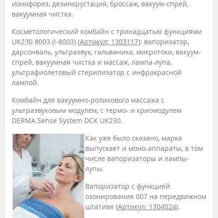
ионофорез, дезинкрустация, броссаж, вакуум-спрей,
вакуумная чистка.
Косметологический комбайн с тринадцатью функциями
UK230 8003 (I-8003)
(Артикул: 1303117)
: вапоризатор,
дарсонваль, ультразвук, гальваника, микротоки, вакуум-
спрей, вакуумная чистка и массаж, лампа-лупа,
ультрафиолетовый стерилизатор с инфракрасной
лампой.
Комбайн для вакуумно-роликового массажа с
ультразвуковым модулем, с термо- и криомодулем
DERMA Sense System DCK UK230.
Как уже было сказано, марка
выпускает и моно-аппараты, в том
числе вапоризаторы и лампы-
лупы.
Вапоризатор с функцией
озонирования 007 на передвижном
штативе
(Артикул: 1304024)
.