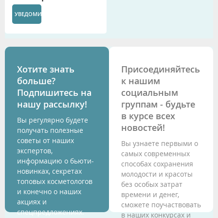
УВЕДОМИТЬ
Хотите знать
Присоединяйтесь
больше?
к нашим
Подпишитесь на
социальным
нашу рассылку!
группам - будьте
в курсе всех
Вы регулярно будете
новостей!
получать полезные
советы от наших
Вы узнаете первыми о
экспертов,
самых современных
информацию о бьюти-
способах сохранения
новинках, секретах
молодости и красоты
топовых косметологов
без особых затрат
и конечно о наших
времени и денег,
акциях и
сможете поучаствовать
спецпредложениях.
в наших конкурсах и