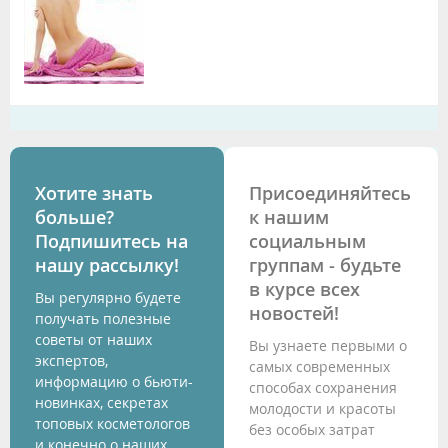
Хотите знать
Присоединяйтесь
больше?
к нашим
Подпишитесь на
социальным
нашу рассылку!
группам - будьте
в курсе всех
Вы регулярно будете
новостей!
получать полезные
советы от наших
Вы узнаете первыми о
экспертов,
самых современных
информацию о бьюти-
способах сохранения
новинках, секретах
молодости и красоты
топовых косметологов
без особых затрат
и конечно о наших