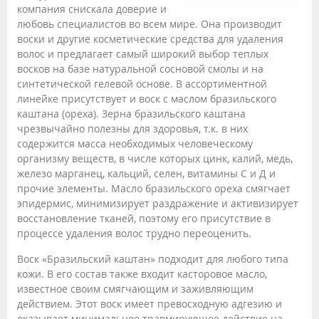
компания снискала доверие и
любовь специалистов во всем мире. Она производит
воски и другие косметические средства для удаления
волос и предлагает самый широкий выбор теплых
восков на базе натуральной сосновой смолы и на
синтетической гелевой основе. В ассортиментной
линейке присутствует и воск с маслом бразильского
каштана (ореха). Зерна бразильского каштана
чрезвычайно полезны для здоровья, т.к. в них
содержится масса необходимых человеческому
организму веществ, в числе которых цинк, калий, медь,
железо марганец, кальций, селен, витамины С и Д и
прочие элементы. Масло бразильского ореха смягчает
эпидермис, минимизирует раздражение и активизирует
восстановление тканей, поэтому его присутствие в
процессе удаления волос трудно переоценить.
Воск «Бразильский каштан» подходит для любого типа
кожи. В его состав также входит касторовое масло,
известное своим смягчающим и заживляющим
действием. Этот воск имеет превосходную адгезию и
оказывает минимальное травмирующее действие на