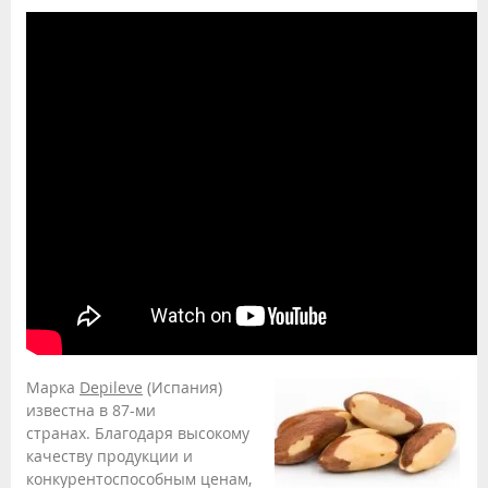
Марка
Depileve
(Испания)
известна в 87-ми
странах. Благодаря высокому
качеству продукции и
конкурентоспособным ценам,