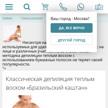
Ваш город - Москва?
Главная
>
...
>
Статьи и каталоги
ДА, ВСЕ ВЕРНО
ДРУГОЙ ГОРОД
Несмотря на множество методов,
используемых для удаления нежелательных волос на
лице и различных участках тела, классическая
методика депиляции теплым воском с
использованием бумажных полосок не теряет своей
популярности.
">
Классическая депиляция теплым
воском «Бразильский каштан»