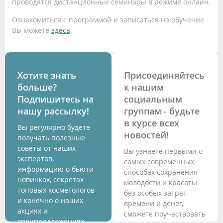
проводятся дистанционные семинары в режиме онлайн.
Ознакомиться с программой и записаться на обучение
Вы можете
здесь
.
Хотите знать
Присоединяйтесь
больше?
к нашим
Подпишитесь на
социальным
нашу рассылку!
группам - будьте
в курсе всех
Вы регулярно будете
новостей!
получать полезные
советы от наших
Вы узнаете первыми о
экспертов,
самых современных
информацию о бьюти-
способах сохранения
новинках, секретах
молодости и красоты
топовых косметологов
без особых затрат
и конечно о наших
времени и денег,
акциях и
сможете поучаствовать
спецпредложениях.