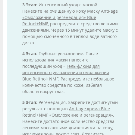
3 Этап:
Интенсивный уход с маской.
Нанесите на очищенную кожу
Маску Anti-age
«Омоложение и регенерация» Blue
Retinol+NMF
, распределите средство легкими
движениями. Через 15 минут удалите маску с
помощью смоченного в теплой воде ватного
диска.
4 Этап:
Глубокое увлажнение. После
использования маски нанесите
последующий уход –
Гель-флюид для
интенсивного увлажнения и омоложения
Blue Retinol+NMF
. Распределите небольшое
количество средства по коже, избегая
области вокруг глаз.
5 Этап:
Регенерация. Закрепите достигнутый
результат с помощью
Anti-age крема Blue
Retinol+NMF «Омоложение и регенерация»
.
Нанесите достаточное количество средства
легкими массажными движениями на кожу,
исключая зоны вокруг глаз. Дождитесь