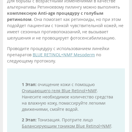
Для борьбы с возрастными изменениями в качестве
альтернативы Ретиноевому пилингу можно выполнять
комплексную Anti-age процедуру с голубым
ретинолом
. Она помогает как ретиноиды, но при этом
подойдет пациентам с тонкой чувствительной кожей, не
имеет сезонных противопоказаний, не вызывает
шелушения и не провоцирует фотосенсабилизацию.
Проводите процедуру с использованием линейки
препаратов
BLUE RETINOL+NMF Mesoderm
по
следующему протоколу.
1 Этап:
очищение кожи с помощью
Очищающего геля Blue Retinol+NMF
.
Нанесите необходимое количество средства
на влажную кожу, помассируйте легкими
движениями, смойте водой.
2 Этап:
Тонизация. Протрите лицо
Балансирующим тоником Blue Retinol+NMF
.