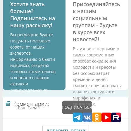
Хотите знать
Присоединяйтесь
больше?
к нашим
Подпишитесь на
социальным
нашу рассылку!
группам - будьте
в курсе всех
Вы регулярно будете
новостей!
получать полезные
советы от наших
Вы узнаете первыми о
экспертов,
самых современных
информацию о бьюти-
способах сохранения
новинках, секретах
молодости и красоты
топовых косметологов
без особых затрат
и конечно о наших
времени и денег,
акциях и
сможете поучаствовать
спецпредложениях.
в наших конкурсах и
марафонах. и
Комментарии:
семинарах.
ПОДПИСАТЬСЯ
Подтверждая данные формы Вы соглашаетесь с
Политикой обработки персональных данных
ДОБАВИТЬ ОТЗЫВ