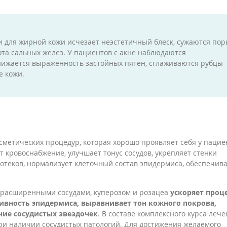
 для жирной кожи исчезает неэстетичный блеск, сужаются пор
ота сальных желез. У пациентов с акне наблюдаются
снижается выраженность застойных пятен, сглаживаются рубцы
е кожи.
метических процедур, которая хорошо проявляет себя у пацие
т кровоснабжение, улучшает тонус сосудов, укрепляет стенки
отеков, нормализует клеточный состав эпидермиса, обеспечив
с расширенными сосудами, куперозом и розацеа
ускоряет проц
ивность эпидермиса, выравнивает тон кожного покрова,
ние сосудистых звездочек
. В составе комплексного курса леч
ри наличии сосудистых патологий. Для достижения желаемого