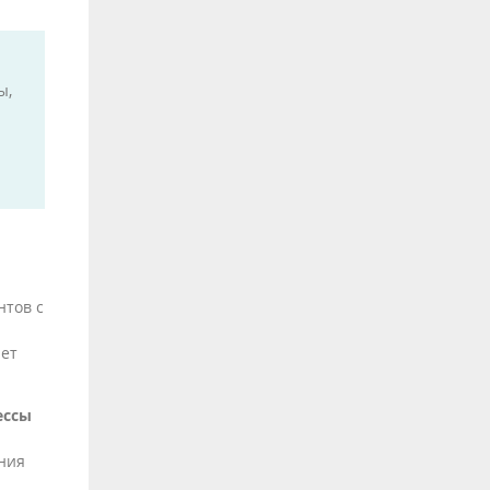
ы,
нтов с
ает
ессы
ения