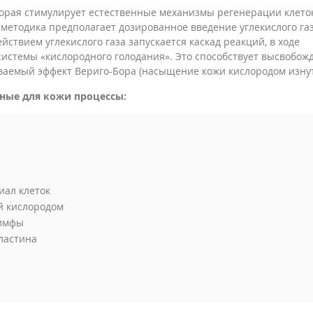
торая стимулирует естественные механизмы регенерации клеток
методика предполагает дозированное введение углекислого газ
ствием углекислого газа запускается каскад реакций, в ходе
истемы «кислородного голодания». Это способствует высвобо
ываемый эффект Вериго-Бора (насыщение кожи кислородом изнут
ные для кожи процессы:
иал клеток
й кислородом
лимфы
ластина