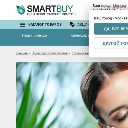
Ваш город:
Москва
8 (495) 565-38-74
8 (800) 775-82-76
(бе
ОСНАЩЕНИЕ САЛОНОВ КРАСОТЫ
Ваш город - Москва
КАТАЛОГ ТОВАРОВ
АКЦИИ И СКИДКИ
БРЕ
ДА, ВСЕ ВЕ
Наши бренды
Календарь семинаров
ДРУГОЙ ГО
Главная
>
Поддержка косметологов
>
Статьи и каталоги
>
Как работает карб