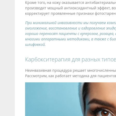
Кроме того, на кожу оказывается антибактериаль
производит мощный антиоксидантный эффект, вос
корректирует проявленные признаки фотостарен
При минимальной инвазивности мы получаем компл
омоложение, восстановление и оздоровление эпидер
хорошо переносят пациенты с куперозом, розацеа,
многими аппаратными методиками, а также с биор
шлифовкой.
Карбокситерапия для разных типо
Неинвазивная процедура решает многочисленные
Рассмотрим, как работает методика для пациенто