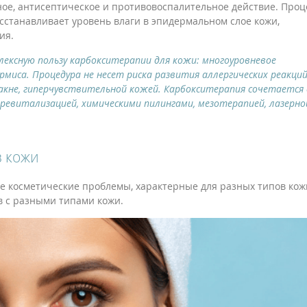
ное, антисептическое и противовоспалительное действие. Проц
станавливает уровень влаги в эпидермальном слое кожи,
ия.
ексную пользу карбокситерапии для кожи: многоуровневое
миса. Процедура не несет риска развития аллергических реакций
 акне, гиперчувствительной кожей. Карбокситерапия сочетается 
евитализацией, химическими пилингами, мезотерапией, лазерно
в кожи
 косметические проблемы, характерные для разных типов кож
в с разными типами кожи.