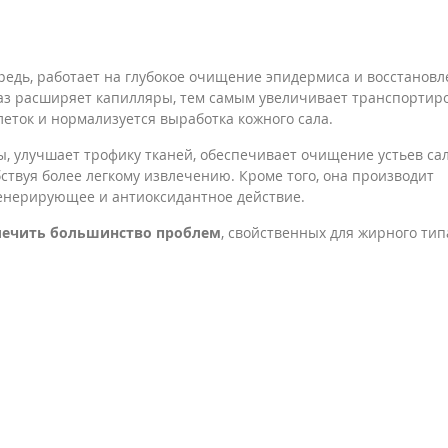
редь, работает на глубокое очищение эпидермиса и восстанов
аз расширяет капилляры, тем самым увеличивает транспортир
леток и нормализуется выработка кожного сала.
ы, улучшает трофику тканей, обеспечивает очищение устьев са
ствуя более легкому извлечению. Кроме того, она производит
генерирующее и антиоксидантное действие.
лечить большинство проблем
, свойственных для жирного тип