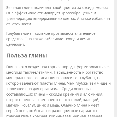
Зеленая глина получила свой цвет из-за оксида железа.
Она эффективно стимулирует кровообращение и
регенерацию эпидермальных клеток. А также избавляет
от отечности.
Голубая глина - сильное противовоспалительное
средство. Она также отбеливает кожу и лечит
целлюлит.
Польза глины
Глина - это осадочная горная порода, формировавшаяся
многими тысячелетиями. Насыщенность и богатство
минерального состава глина зависит от глубины, на
которой залегают пласты глины. Чем глубже, тем чище и
полезнее она для организма. Среди основных
составляющих глины – оксиды кремния и алюминия,
второстепенные компоненты – это калий, кальций,
магний, кобальт, цинк и медь. Обычно глина имеет
серый цвет, но бывает и разноцветные варианты –
голубая глина красная, коричневая, черная, зеленая.