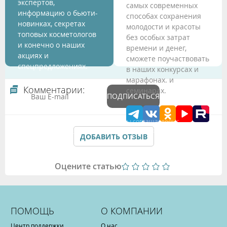
экспертов,
самых современных
информацию о бьюти-
способах сохранения
новинках, секретах
молодости и красоты
топовых косметологов
без особых затрат
и конечно о наших
времени и денег,
акциях и
сможете поучаствовать
спецпредложениях.
в наших конкурсах и
марафонах. и
Комментарии:
семинарах.
ПОДПИСАТЬСЯ
Подтверждая данные формы Вы соглашаетесь с
Политикой обработки персональных данных
ДОБАВИТЬ ОТЗЫВ
Оцените статью
ПОМОЩЬ
О КОМПАНИИ
Центр поддержки
О нас