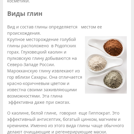
косметики.
Виды глин
Вид и состав глины определяется местом ее
происхождения.
Крупное месторождение голубой
глины расположено в Родопских
горах. Глуховецкий каолин и
пулковскую глину добываются на
Северо-Западе России.
Марокканскую глину извлекают из
гор вблизи Сахары. Она отличается
красно-коричневым цветом и
известна своими заживляющими
возможностями. Эта глина
эффективна даже при ожогах.
О каолине, белой глине, говорил еще Гиппократ. Это
эффективный антисептик, богатый цинком, магнием и
кремнием. Именно из этого вида глины чаще обычного
делают очищающие и регенерирующие маски.