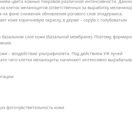
ениям цвета кожных покровов различной интенсивности. Данно
ла клеток меланоцитов (ответственных за выработку меланина)
 на фоне снижения обновления рогового слоя эпидермиса.
ет коже коричневую окраску, в дерме – серую с голубоватым
 базальном слое кожи (базальной мембране). Поэтому, формир
ояния.
жи – воздействие ультрафиолета. Под действием УФ лучей
тате чего клетки меланоциты начинают интенсивно вырабатыв
нтации:
х фоточувствительность кожи