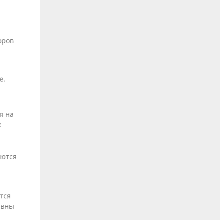
оров
е.
я на
х
яются
тся
ивны