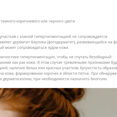
 темного-коричневого или черного цвета
участков с кожной гиперпигментацией не сопровождается
вляет дерматит Берлока (фотодерматит), развивающийся на ф
й может сопровождаться зудом кожи.
иагностике гиперпигментации, чтобы не спутать безобидный
акими как рак кожи. В этом случае тревожными признаками буд
ией, наличие белых или красных участков, бугристость образо
на коже, формирование корочек в области пятна. При обнаруж
ти дерматоскопию, при необходимости назначить биопсию.