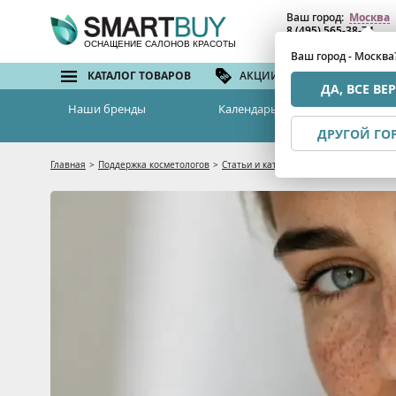
Ваш город:
Москва
8 (495) 565-38-74
8 (800) 775-82-76
(бе
ОСНАЩЕНИЕ САЛОНОВ КРАСОТЫ
Ваш город - Москва
КАТАЛОГ ТОВАРОВ
АКЦИИ И СКИДКИ
БРЕ
ДА, ВСЕ ВЕ
Наши бренды
Календарь семинаров
ДРУГОЙ ГО
Главная
>
Поддержка косметологов
>
Статьи и каталоги
>
Гиперпигментация