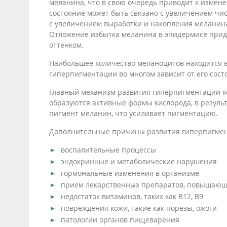
меланина, что в свою очередь приводит к измен
состояние может быть связано с увеличением чис
с увеличением выработки и накопления меланина
Отложение избытка меланина в эпидермисе прида
оттенком.
Наибольшее количество меланоцитов находится в
гиперпигментации во многом зависит от его сост
Главный механизм развития гиперпигментации ко
образуются активные формы кислорода, в резуль
пигмент меланин, что усиливает пигментацию.
Дополнительные причины развития гиперпигме
воспалительные процессы
эндокринные и метаболические нарушения
гормональные изменения в организме
прием лекарственных препаратов, повышающи
недостаток витаминов, таких как B12, B9
повреждения кожи, такие как порезы, ожоги
патологии органов пищеварения