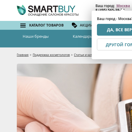
Ваш город:
Москва
8 (495) 565-38-74
8 (800) 775-82-76
(бе
ОСНАЩЕНИЕ САЛОНОВ КРАСОТЫ
Ваш город - Москва
КАТАЛОГ ТОВАРОВ
АКЦИИ И СКИДКИ
БРЕ
ДА, ВСЕ ВЕ
Наши бренды
Календарь семинаров
ДРУГОЙ ГО
Главная
>
Поддержка косметологов
>
Статьи и каталоги
>
GENOSYS. Коктейл