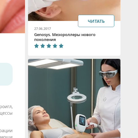
ЧИТАТЬ
27.06.2017
Genosys. Мезороллеры нового
поколения
роигл,
оцессы
трации
помощи