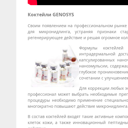
Коктейли GENOSYS
Своим появлением на профессиональном рынке 
для микронидлинга, устраняя признаки ста
регенерирующее действие и решая огромное кол
Формулы коктейлей
интрадермальной дос
капсулированных нано
наноэмульсии, содерж
глубокое проникновени
сочетании с улучшением
Для коррекции любых э
профессионал может выбрать необходимые препа
процедуры необходимо применение специально 
многократно повышают действие микронидлинга
В состав коктейлей входят такие активные ком
клеток кожи, а также инновационный пептидн