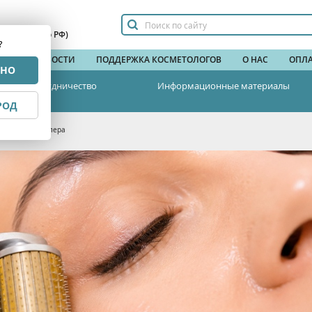
сплатный по РФ)
?
НДЫ
НОВОСТИ
ПОДДЕРЖКА КОСМЕТОЛОГОВ
О НАС
ОПЛА
РНО
Сотрудничество
Информационные материалы
РОД
и для мезороллера