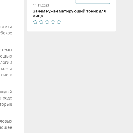
14.11.2023
Зачем нужен матирующий тоник для
лица
евтики
бокое
стемы
мощью
логии
гкое и
твие в
каждый
в ходе
оторые
оловых
ующее