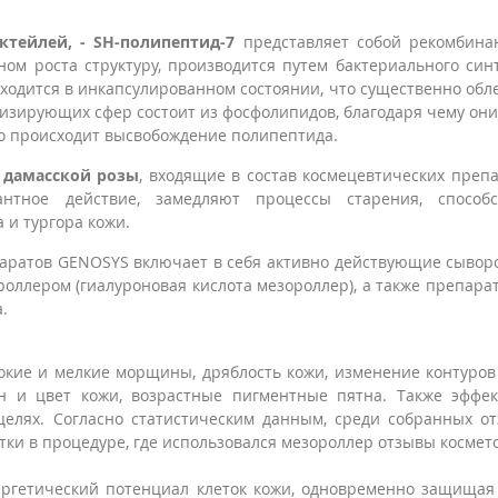
тейлей, - SH-полипептид-7
представляет собой рекомбина
ом роста структуру, производится путем бактериального син
ходится в инкапсулированном состоянии, что существенно обл
лизирующих сфер состоит из фосфолипидов, благодаря чему они
о происходит высвобождение полипептида.
 дамасской розы
, входящие в состав космецевтических преп
антное действие, замедляют процессы старения, способс
 и тургора кожи.
аратов GENOSYS включает в себя активно действующие сывор
оллером (гиалуроновая кислота мезороллер), а также препара
.
окие и мелкие морщины, дряблость кожи, изменение контуров
н и цвет кожи, возрастные пигментные пятна. Также эффек
целях. Согласно статистическим данным, среди собранных о
тки в процедуре, где использовался мезороллер отзывы космет
гетический потенциал клеток кожи, одновременно защищая