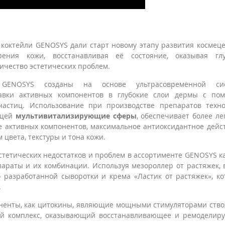
коктейли GENOSYS дали старт новому этапу развития космец
рения кожи, восстанавливая её состояние, оказывая глу
ичество эстетических проблем.
 GENOSYS созданы на основе ультрасовременной си
тавки активных компонентов в глубокие слои дермы с по
частиц. Использование при производстве препаратов техно
ащей
мультивитализирующие сферы
, обеспечивает более ле
е активных компонентов, максимальное антиоксидантное дейс
 цвета, текстуры и тона кожи.
стетических недостатков и проблем в ассортименте GENOSYS 
раты и их комбинации. Используя мезороллер от растяжек, 
разработанной сыворотки и крема «Ластик от растяжек», к
.
поненты, как цитокины, являющие мощными стимуляторами ств
ый комплекс, оказывающий восстанавливающее и ремоделир