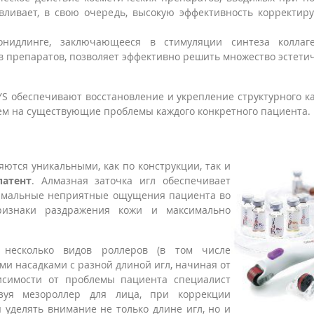
авливает, в свою очередь, высокую эффективность корректи
онидлинге, заключающееся в стимуляции синтеза коллаг
 препаратов, позволяет эффективно решить множество эстети
.
 обеспечивают восстановление и укрепление структурного к
ем на существующие проблемы каждого конкретного пациента.
ются уникальными, как по конструкции, так и
патент
. Алмазная заточка игл обеспечивает
нимальные неприятные ощущения пациента во
изнаки раздражения кожи и максимально
 несколько видов роллеров (в том числе
ми насадками с разной длиной игл, начиная от
исимости от проблемы пациента специалист
зуя мезороллер для лица, при коррекции
 уделять внимание не только длине игл, но и