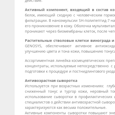
действие.
Активный компонент, входящий в состав кок
белок, имеющий сходную с человеческим гормон
фильтрации. В наноэмульсии SH-полипептид-7 на
его проникновение в кожу. Оболочка мультивита
проникают через биомембраны клеток, после чег
Растительные стволовые клетки винограда и
GENOSYS, обеспечивают активное антиоксид
улучшению цвета и тона кожи, повышению тонуса
Ассортиментная линейка космецевтических преп
концентраты, используемые непосредственно с р
подготовки к процедуре и постнидлингового ухода
Антивозрастная сыворотка
Используется при возрастных изменениях: глуб
сниженный тонус и тургор кожи, неровный то
использование сыворотки в профилактических 
специалистов о действии антивозрастной сыворо
характеризуются как весьма положительные.
Активные компоненты сыворотки повышают энер