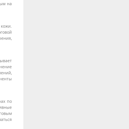
мым на
кожи.
оговой
рения,
зывает
енение
лений,
ненты
рах по
тивные
говым
ваться