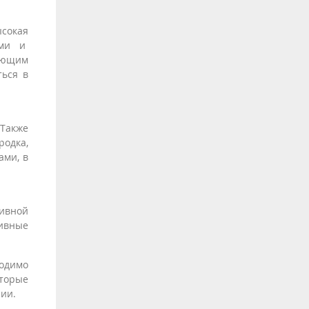
сокая
ами и
яющим
ться в
Также
одка,
ами, в
тивной
тивные
ходимо
торые
ии.