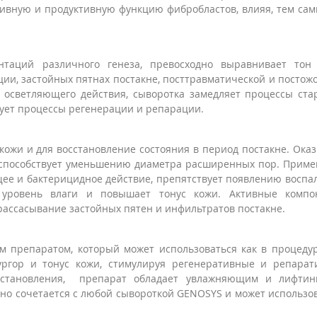
тивную и продуктивную функцию фибробластов, влияя, тем са
таций различного генеза, превосходно выравнивает тон 
ии, застойных пятнах постакне, посттравматической и постож
 осветляющего действия, сыворотка замедляет процессы ста
ует процессы регенерации и репарации.
ожи и для восстановление состояния в период постакне. Ока
 способствует уменьшению диаметра расширенных пор. Прим
ее и бактерицидное действие, препятствует появлению воспа
 уровень влаги и повышает тонус кожи. Активные компо
ассасывание застойных пятен и инфильтратов постакне.
м препаратом, который может использоваться как в процеду
ургор и тонус кожи, стимулируя регенеративные и репара
осстановления, препарат обладает увлажняющим и лифтин
но сочетается с любой сывороткой GENOSYS и может использо