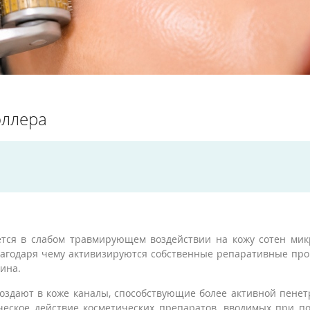
оллера
тся в слабом травмирующем воздействии на кожу сотен мик
благодаря чему активизируются собственные репаративные пр
тина.
создают в коже каналы, способствующие более активной пене
ическое действие косметических препаратов, вводимых при 