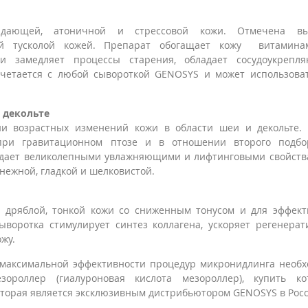
вядающей, атоничной и стрессовой кожи. Отмечена вы
ной тусколой кожей. Препарат обогащает кожу витамин
 и замедляет процессы старения, обладает сосудоукрепл
очетается с любой сывороткой GENOSYS и может использова
 декольте
и возрастных изменений кожи в области шеи и декольте. 
при гравитационном птозе и в отношении второго подбор
дает великолепными увлажняющими и лифтинговыми свойств
 нежной, гладкой и шелковистой.
 дряблой, тонкой кожи со сниженным тонусом и для эффек
ыворотка стимулирует синтез коллагена, ускоряет регенера
жу.
 максимальной эффективности процедур микронидлинга необ
зороллер (гиалуроновая кислота мезороллер), купить ко
оторая является эксклюзивным дистрибьютором GENOSYS в Росс