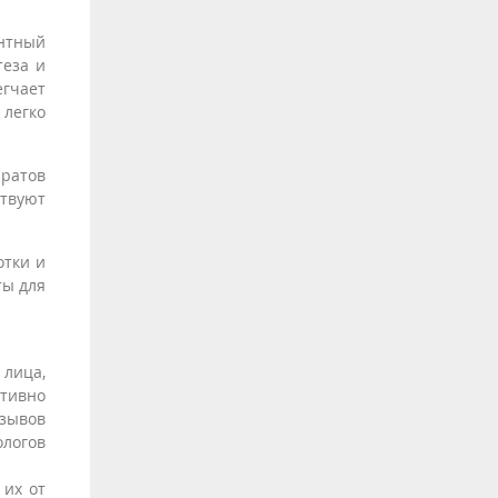
нтный
теза и
егчает
 легко
аратов
твуют
отки и
ты для
 лица,
тивно
тзывов
ологов
 их от