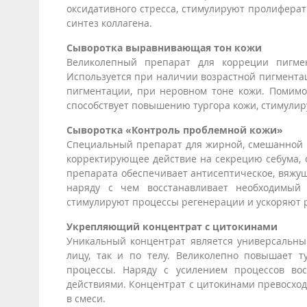
оксидативного стресса, стимулируют пролифера
синтез коллагена.
Сыворотка выравнивающая тон кожи
Великолепный препарат для корреции пигмен
Используется при наличии возрастной пигментац
пигментации, при неровном тоне кожи. Помимо
способствует повышению тургора кожи, стимулир
Сыворотка «Контроль проблемной кожи»
Специальный препарат для жирной, смешанной к
корректирующее действие на секрецию себума,
препарата обеспечивает антисептическое, вяжущ
наряду с чем восстанавливает необходимый
стимулируют процессы регенерации и ускоряют р
Укрепляющий концентрат с цитокинами
Уникальный концентрат является универсальны
лицу, так и по телу. Великолепно повышает т
процессы. Наряду с усилением процессов в
действиями. Концентрат с цитокинами превосход
в смеси.