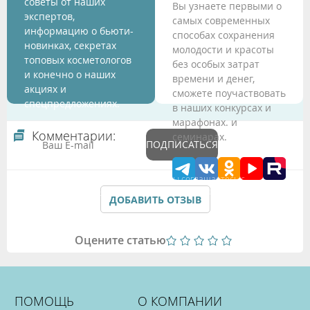
советы от наших
Вы узнаете первыми о
экспертов,
самых современных
информацию о бьюти-
способах сохранения
новинках, секретах
молодости и красоты
топовых косметологов
без особых затрат
и конечно о наших
времени и денег,
акциях и
сможете поучаствовать
спецпредложениях.
в наших конкурсах и
марафонах. и
Комментарии:
семинарах.
ПОДПИСАТЬСЯ
Подтверждая данные формы Вы соглашаетесь с
Политикой обработки персональных данных
ДОБАВИТЬ ОТЗЫВ
Оцените статью
ПОМОЩЬ
О КОМПАНИИ