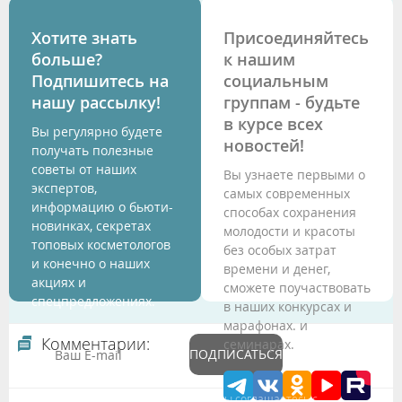
Хотите знать
Присоединяйтесь
больше?
к нашим
Подпишитесь на
социальным
нашу рассылку!
группам - будьте
в курсе всех
Вы регулярно будете
новостей!
получать полезные
советы от наших
Вы узнаете первыми о
экспертов,
самых современных
информацию о бьюти-
способах сохранения
новинках, секретах
молодости и красоты
топовых косметологов
без особых затрат
и конечно о наших
времени и денег,
акциях и
сможете поучаствовать
спецпредложениях.
в наших конкурсах и
марафонах. и
Комментарии:
семинарах.
ПОДПИСАТЬСЯ
Подтверждая данные формы Вы соглашаетесь с