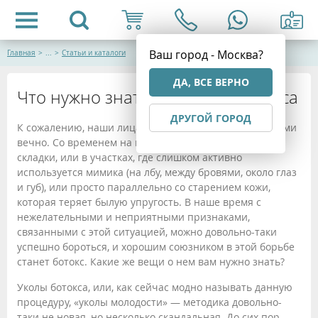
Ваш город - Москва?
Главная
>
...
>
Статьи и каталоги
ДА, ВСЕ ВЕРНО
Что нужно знать об уколах ботокса
ДРУГОЙ ГОРОД
К сожалению, наши лица не могут оставаться молодыми
вечно. Со временем на коже появляются морщины и
складки, или в участках, где слишком активно
используется мимика (на лбу, между бровями, около глаз
и губ), или просто параллельно со старением кожи,
которая теряет былую упругость. В наше время с
нежелательными и неприятными признаками,
связанными с этой ситуацией, можно довольно-таки
успешно бороться, и хорошим союзником в этой борьбе
станет ботокс. Какие же вещи о нем вам нужно знать?
Уколы ботокса, или, как сейчас модно называть данную
процедуру, «уколы молодости» — методика довольно-
таки не новая, но несколько скандальная. До сих пор