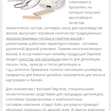
плантации в
Бразилии, на
которых получают
высочайшего
качества
экологически чистую сосновую смолу для производства
восков, выпускает огромное количество традиционных
жирорастворимых теплых и горячих восков
с
различными рабочими характеристиками, составом,
различной формой упаковки. Помимо многочисленных
восков, в ассортиментную линейку продукции Depileve
входят
средства для депиляции
(масло для депиляции,
лосьон, гель, крем до и после депиляции и
т.д.), шпатели, бумажные полоски нескольких размеров,
трафареты для бикини-дизайна, нагреватели для воска в
картриджах и банках.
Для знакомства с восками Depileve, специальными
косметическими средствами для процедуры депиляции,
способами применениями и компонентным
составом, компания «Смарт Бай» регулярно проводит
обзорные семинары
по данной теме. В офисах компании