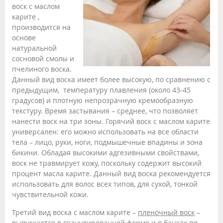
воск с маслом
карите ,
производится на
основе
натуральной
сосновой смолы и
пчелиного воска.
Данный вид воска имеет более высокую, по сравнению с
предыдущим, температуру плавления (около 43-45
градусов) и плотную непрозрачную кремообразную
текстуру. Время застывания – среднее, что позволяет
нанести воск на три зоны. Горячий воск с маслом карите
универсален: его можно использовать на все области
тела – лицо, руки, ноги, подмышечные впадины и зона
бикини. Обладая высокими адгезивными свойствами,
воск не травмирует кожу, поскольку содержит высокий
процент масла карите. Данный вид воска рекомендуется
использовать для волос всех типов, для сухой, тонкой
чувствительной кожи.
Третий вид воска с маслом карите –
пленочный воск
–
выпускается в гранулированной форме и в банках по