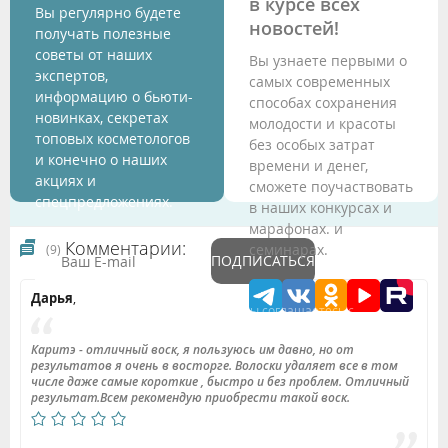
в курсе всех
Вы регулярно будете
новостей!
получать полезные
советы от наших
Вы узнаете первыми о
экспертов,
самых современных
информацию о бьюти-
способах сохранения
новинках, секретах
молодости и красоты
топовых косметологов
без особых затрат
и конечно о наших
времени и денег,
акциях и
сможете поучаствовать
спецпредложениях.
в наших конкурсах и
марафонах. и
Комментарии:
семинарах.
(9)
ПОДПИСАТЬСЯ
Дарья
,
Подтверждая данные формы Вы соглашаетесь с
Политикой обработки персональных данных
Каритэ - отличный воск, я пользуюсь им давно, но от
результатов я очень в восторге. Волоски удаляет все в том
числе даже самые короткие , быстро и без проблем. Отличный
результат.Всем рекомендую приобрести такой воск.