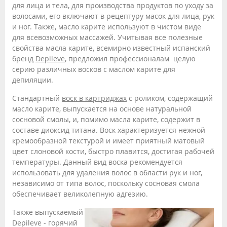
для лица и тела, для производства продуктов по уходу за
волосами, его включают в рецептуру масок для лица, рук
и ног. Также, масло карите используют в чистом виде
для всевозможных массажей. Учитывая все полезные
свойства масла карите, всемирно известный испанский
бренд
Depileve
, предложил профессионалам целую
серию различных восков с маслом карите для
депиляции.
Стандартный
воск в картриджах
с роликом, содержащий
масло карите, выпускается на основе натуральной
сосновой смолы, и, помимо масла карите, содержит в
составе диоксид титана. Воск характеризуется нежной
кремообразной текстурой и имеет приятный матовый
цвет слоновой кости, быстро плавится, достигая рабочей
температуры. Данный вид воска рекомендуется
использовать для удаления волос в области рук и ног,
независимо от типа волос, поскольку сосновая смола
обеспечивает великолепную адгезию.
Также выпускаемый
Depileve - горячий