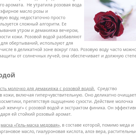
ого аромата. Не утратила розовая вода
т эфирное масло розы и
вую воду, недостаточно просто
ользуется сложный алгоритм. Ее
мывания утром и демакияжа вечером,
чности кожи. Розовой водой разбавляют
 для обертываний, используют для
исле в деликатной зоне вокруг глаз. Розовую воду часто можн
о защиты от солнечных лучей, она обеспечивает и должную степ
водой
есть молочко для демакияжа с розовой водой.
Средство
ов кожи, включая гиперчувствительную. Оно деликатно очищае
косметики, препятствуя ощущению сухости. Действие молочка
ый жемчуг» с розовой водой и экстрактом финика. Он эффектив
 даря ей стойкий розовый аромат.
а
маска «Гель-маска медовая»,
в составе которой, помимо меда и
аргановое масло, гиалуроновая кислота, алоэ вера, растительны