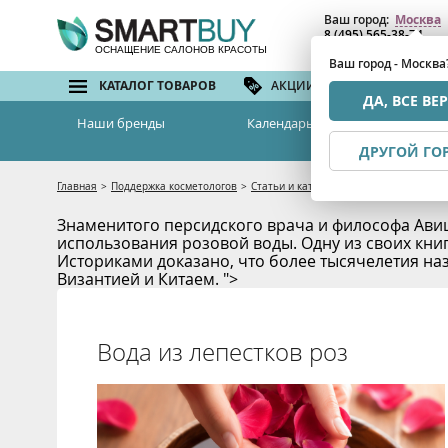
Ваш город:
Москва
8 (495) 565-38-74
8 (800) 775-82-76
(бе
ОСНАЩЕНИЕ САЛОНОВ КРАСОТЫ
Ваш город - Москва
КАТАЛОГ ТОВАРОВ
АКЦИИ И СКИДКИ
БРЕ
ДА, ВСЕ ВЕ
Наши бренды
Календарь семинаров
ДРУГОЙ ГО
Главная
>
Поддержка косметологов
>
Статьи и каталоги
>
Вода из лепестков
Знаменитого персидского врача и философа Ави
использования розовой воды. Одну из своих кни
Историками доказано, что более тысячелетия на
Византией и Китаем. ">
Вода из лепестков роз