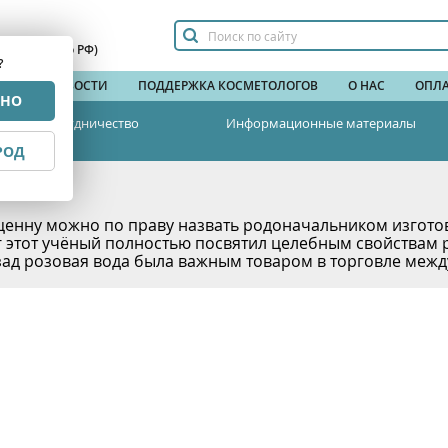
сплатный по РФ)
?
НДЫ
НОВОСТИ
ПОДДЕРЖКА КОСМЕТОЛОГОВ
О НАС
ОПЛА
РНО
Сотрудничество
Информационные материалы
РОД
 роз
ценну можно по праву назвать родоначальником изгото
г этот учёный полностью посвятил целебным свойствам 
зад розовая вода была важным товаром в торговле межд