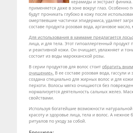
керамиды и экстракт финика
применяется даже в зоне вокруг глаз. Особенно 
будут проникать глубоко в кожу после использов
омертвевшие частички эпидермиса, удаляет заг
составе продукта розовая вода, аргановое масло,
Для использования в хаммаме предлагается лосьо
лица, и для тела. Этот гипоаллергенный продукт
и реактивной кожи. Он очищает, увлажняет и тон
состоит из воды марокканской розы.
В серии продуктов для волос стоит
обратить вним
очищение».
В ее составе розовая вода, гассули и
создана специально для жирных волос и для кожи
перхоти. Волосы мягко очищаются без повреждени
нормализуется деятельность сальных желез. Ма
свойствами.
Используя богатейшие возможности натуральной 
красоту и здоровье лица, тела и волос. А нежно
ритуалов по уходу за собой.
Брошюра: