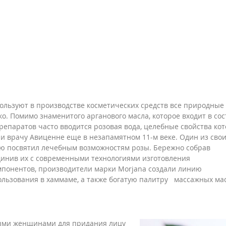
ользуют в производстве косметических средств все природные
о. Помимо знаменитого арганового масла, которое входит в сос
препаратов часто вводится розовая вода, целебные свойства ко
и врачу Авиценне еще в незапамятном 11-м веке. Один из сво
ю посвятил лечебным возможностям розы. Бережно собрав
динив их с современными технологиями изготовления
мпонентов, производители марки Morjana создали линию
ользования в хаммаме, а также богатую палитру массажных ма
ными женщинами для придания лицу