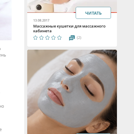
ЧИТАТЬ
13.08.2017
Массажные кушетки для массажного
кабинета
(2)
о
ень
т
но
е