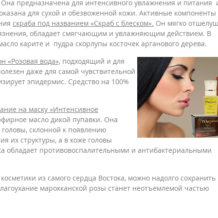
. Она предназначена для интенсивного увлажнения и питания 
показана для сухой и обезвоженной кожи. Активные компоненты
ания
скраба под названием «Скраб с блеском».
Он мягко отшелуш
рязнения, обладает смягчающим и увлажняющим действием. В
 масло карите и пудра скорлупы косточек арганового дерева.
н «Розовая вода»,
подходящий и для
 полезен даже для самой чувствительной
изирует эпидермис. Средство на 100%
ание на маску «Интенсивное
 эфирное масло дикой пупавки. Она
 головы, склонной к появлению
я их структуры, а в коже головы
ска обладает противовоспалительными и антибактериальными
косметики из самого сердца Востока, можно надолго сохранить
е благоухание марокканской розы станет неотъемлемой частью