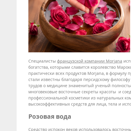
Специалисты
французской компании Morjana
исп
богатства, которыми славится королевство Марокк
практически всех продуктов Morjana, в формулу 
стали известны благодаря персидскому философу 
трудов о медицине знаменитый ученый полность
многовековые восточные секреты красоты и сое
профессиональной косметики из натуральных ко
высокоэффективных средств для лица, тела и исп
Розовая вода
Средство испокон веков использовалось восточ