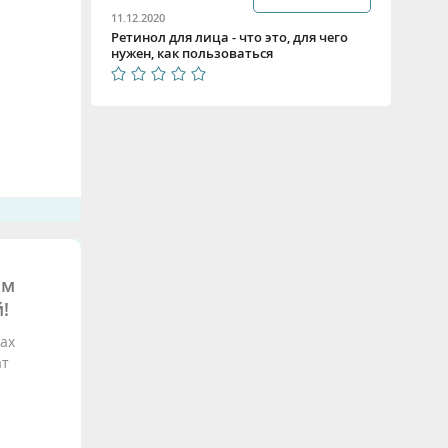
11.12.2020
Ретинол для лица - что это, для чего
нужен, как пользоваться
ым
!
ах
ат