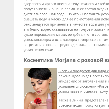
здорового и яркого цвета, а телу нежного и стойк
популярности и в наше время. В ее состав входи
дистиллированная вода. Но чтобы получить розо
смешать воду и масло, для ее приготовления исп
рекомендуется применять в качестве воды для у
это благотворно сказывается на тонусе и эласти
сухие порошковые маски, ее добавляют в составы
успокаивающих и освежающих компрессов, в том ч
встретить в составе средств для загара – помим
увлажнения кожи.
Косметика Morjana с розовой 
В серии продуктов для лица 
рекомендовано для всех тип
эпидермис от загрязнений и 
усиливается лосьоном «Розов
успокаивает и освежает кожу,
Также в линии представлен
розовой воды, присутствуют 