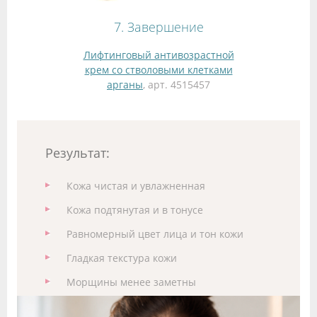
7. Завершение
Лифтинговый антивозрастной
крем со стволовыми клетками
арганы
, арт. 4515457
Результат:
Кожа чистая и увлажненная
Кожа подтянутая и в тонусе
Равномерный цвет лица и тон кожи
Гладкая текстура кожи
Морщины менее заметны