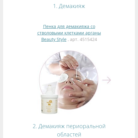
1. Демакияж
Пенка для демакияжа со
стволовыми клетками арганы
Beauty Style
, арт. 4515424
2. Демакияж периоральной
областей