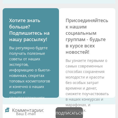
Хотите знать
Присоединяйтесь
больше?
к нашим
Подпишитесь на
социальным
нашу рассылку!
группам - будьте
в курсе всех
Вы регулярно будете
новостей!
получать полезные
советы от наших
Вы узнаете первыми о
экспертов,
самых современных
информацию о бьюти-
способах сохранения
новинках, секретах
молодости и красоты
топовых косметологов
без особых затрат
и конечно о наших
времени и денег,
акциях и
сможете поучаствовать
спецпредложениях.
в наших конкурсах и
марафонах. и
Комментарии:
семинарах.
ПОДПИСАТЬСЯ