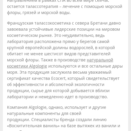
направлением в рамках СПА во всем мире сейчас
остается талассотерапия – лечение с помощью морской
флоры, грязей и морской воды.
Французская талассокосметика с севера Бретани давно
завоевала устойчивые лидерские позиции на мировом
косметическом рынке. Это неудивительно, ведь
лаборатория расположена прямо у берегов самой
крупной европейской долины водорослей, в которой
обитает не менее шестисот видов представителей
морской флоры. Также в производстве
натуральной
косметики Algologie
используются и все остальные дары
моря. Эта продукция заслужила весьма уважаемый
сертификат качества Ecocert, который свидетельствует
об эффективности и абсолютной экологичности
продукции, сырье для которой добывается вблизи
лаборатории и немедленно идет в производство.
Компания Algologie, однако, использует и другие
натуральные компоненты для своей
продукции. Специалисты бренда создали линию
«Восхитительная ваниль» на базе вытяжек из ванили и