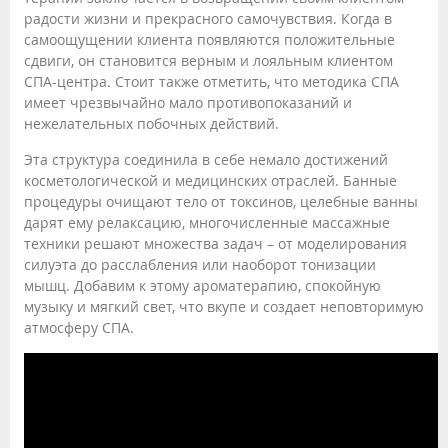
радости жизни и прекрасного самочувствия. Когда в
самоощущении клиента появляются положительные
сдвиги, он становится верным и лояльным клиентом
СПА-центра. Стоит также отметить, что методика СПА
имеет чрезвычайно мало противопоказаний и
нежелательных побочных действий.
Эта структура соединила в себе немало достижений
косметологической и медицинских отраслей. Банные
процедуры очищают тело от токсинов, целебные ванны
дарят ему релаксацию, многочисленные массажные
техники решают множества задач – от моделирования
силуэта до расслабления или наоборот тонизации
мышц. Добавим к этому ароматерапию, спокойную
музыку и мягкий свет, что вкупе и создает неповторимую
атмосферу СПА.