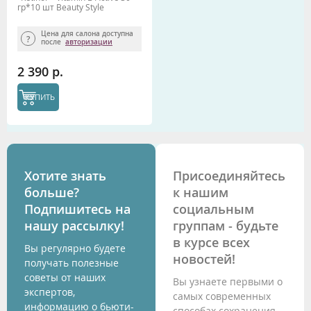
гр*10 шт Beauty Stylе
(упругость, тон, регенерация)
Цена для салона доступна
после
авторизации
2 390 р.
КУПИТЬ
Хотите знать
Присоединяйтесь
больше?
к нашим
Подпишитесь на
социальным
нашу рассылку!
группам - будьте
в курсе всех
Вы регулярно будете
новостей!
получать полезные
советы от наших
Вы узнаете первыми о
экспертов,
самых современных
информацию о бьюти-
способах сохранения