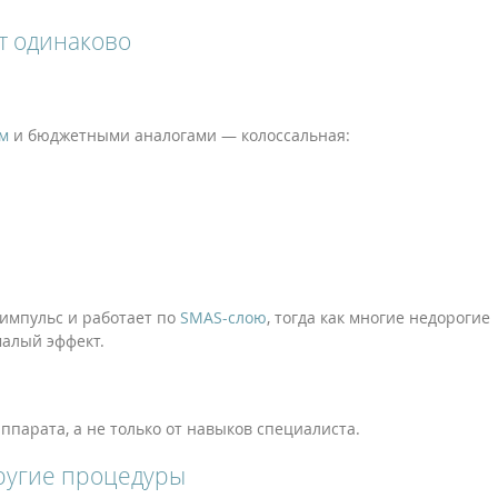
т одинаково
м
и бюджетными аналогами — колоссальная:
импульс и работает по
SMAS-слою
, тогда как многие недорогие
малый эффект.
ппарата, а не только от навыков специалиста.
другие процедуры