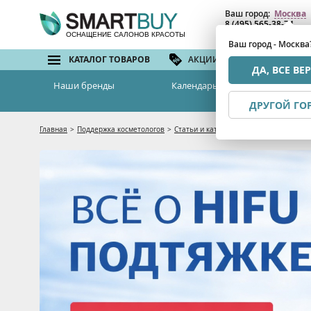
Ваш город:
Москва
8 (495) 565-38-74
8 (800) 775-82-76
(бе
ОСНАЩЕНИЕ САЛОНОВ КРАСОТЫ
Ваш город - Москва
КАТАЛОГ ТОВАРОВ
АКЦИИ И СКИДКИ
БРЕ
ДА, ВСЕ ВЕ
Наши бренды
Календарь семинаров
ДРУГОЙ ГО
Главная
>
Поддержка косметологов
>
Статьи и каталоги
>
Разбор мифов о HI