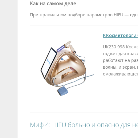
Как на самом деле
При правильном подборе параметров HIFU — одна
ККосметологич
UK230 998 Косме
гаджет для красо
работают на ра
волны, и экран,
омолаживающего
Миф 4: HIFU больно и опасно для 