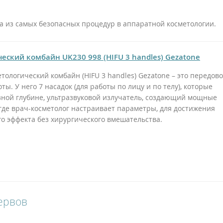
 из самых безопасных процедур в аппаратной косметологии.
еский комбайн UK230 998 (HIFU 3 handles) Gezatone
тологический комбайн (HIFU 3 handles) Gezatone – это передов
ты. У него 7 насадок (для работы по лицу и по телу), которые
зной глубине, ультразвуковой излучатель, создающий мощные
 где врач-косметолог настраивает параметры, для достижения
 эффекта без хирургического вмешательства.
нервов