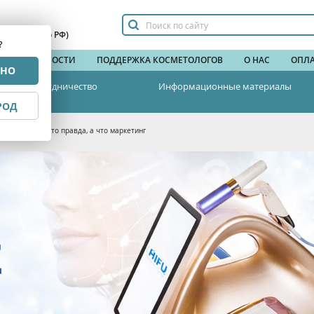
сплатный по РФ)
?
НДЫ
НОВОСТИ
ПОДДЕРЖКА КОСМЕТОЛОГОВ
О НАС
ОПЛА
РНО
Сотрудничество
Информационные материалы
РОД
FU-подтяжке: что правда, а что маркетинг