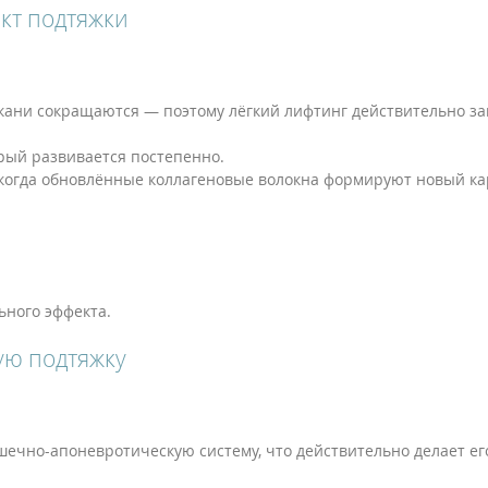
кт подтяжки
кани сокращаются — поэтому лёгкий лифтинг действительно з
орый развивается постепенно.
 когда обновлённые коллагеновые волокна формируют новый ка
ьного эффекта.
ую подтяжку
чно-апоневротическую систему, что действительно делает ег