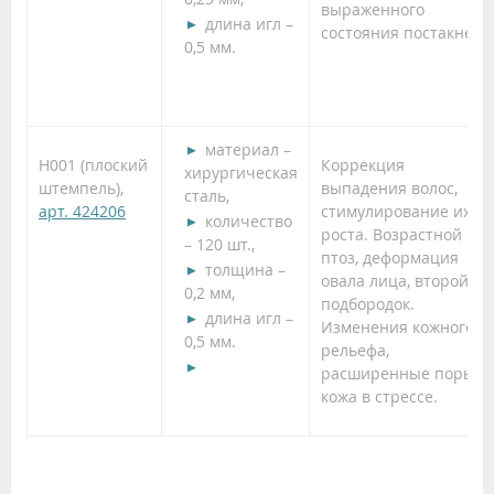
выраженного
длина игл –
состояния постакне.
0,5 мм.
материал –
Н001 (плоский
Коррекция
хирургическая
штемпель),
выпадения волос,
сталь,
арт. 424206
стимулирование их
количество
роста. Возрастной
– 120 шт.,
птоз, деформация
толщина –
овала лица, второй
0,2 мм,
подбородок.
длина игл –
Изменения кожного
0,5 мм.
рельефа,
расширенные поры,
кожа в стрессе.