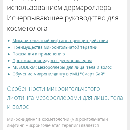
использованием дермароллера.
Исчерпывающее руководство для
косметолога
Микроигольчатый лифтинг: принцип действия
Преимущества микроигольчатой терапии
Показания к применению
Протокол процедуры с дермароллером
MESODERM: мезороллеры для лица, тела и волос
Обучение микронилдингу в УМЦ "Смарт Бай"
Особенности микроигольчатого
лифтинга мезороллерами для лица, тела
и волос
Микронидлинг в косметологии (микроигольчатый
лифтинг, микроигольчатая терапия) является