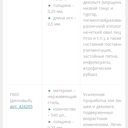
декольте (морщины,
толщина –
низкий тонус и
0,25 мм,
тургор,
длина игл –
пигментообразования
0,5 мм.
различной этиологии,
нечеткий овал лица,
птоз и т.п.), а также
состояния постакне
(пигментация,
застойные пятна,
инфильтраты,
атрофические
рубцы).
материал –
F003
Усиленная
нержавеющая
(дисковый),
проработка зон лица,
сталь,
арт. 424205
шеи и декольте,
количество
подверженных
– 540 шт.,
возрастным
толщина –
изменениям. Лечение
0,25 мм,