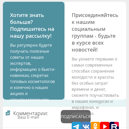
Хотите знать
Присоединяйтесь
больше?
к нашим
Подпишитесь на
социальным
нашу рассылку!
группам - будьте
в курсе всех
Вы регулярно будете
новостей!
получать полезные
советы от наших
Вы узнаете первыми о
экспертов,
самых современных
информацию о бьюти-
способах сохранения
новинках, секретах
молодости и красоты
топовых косметологов
без особых затрат
и конечно о наших
времени и денег,
акциях и
сможете поучаствовать
спецпредложениях.
в наших конкурсах и
марафонах. и
Комментарии:
семинарах.
ПОДПИСАТЬСЯ