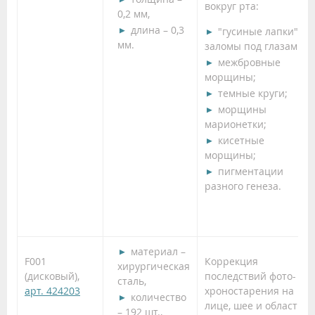
вокруг рта:
0,2 мм,
длина – 0,3
"гусиные лапки" и
мм.
заломы под глазами;
межбровные
морщины;
темные круги;
морщины
марионетки;
кисетные
морщины;
пигментации
разного генеза.
материал –
F001
Коррекция
хирургическая
(дисковый),
последствий фото- и
сталь,
арт. 424203
хроностарения на
количество
лице, шее и области
– 192 шт.,