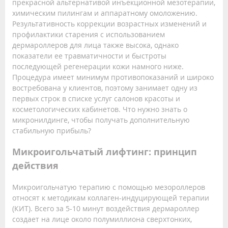
прекрасной альтернативой инъекционной мезотерапии,
химическим пилингам и аппаратному омоложению.
Результативность коррекции возрастных изменений и
профилактики старения с использованием
дермароллеров для лица также высока, однако
показатели ее травматичности и быстроты
последующей регенерации кожи намного ниже.
Процедура имеет минимум противопоказаний и широко
востребована у клиентов, поэтому занимает одну из
первых строк в списке услуг салонов красоты и
косметологических кабинетов. Что нужно знать о
микронилдинге, чтобы получать дополнительную
стабильную прибыль?
Микроигольчатый лифтинг: принцип
действия
Микроигольчатую терапию с помощью мезороллеров
относят к методикам коллаген-индуцирующей терапии
(КИТ). Всего за 5-10 минут воздействия дермароллер
создает на лице около полумиллиона сверхтонких,