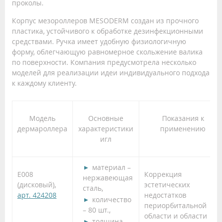
проколы.
Корпус мезороллеров MESODERM создан из прочного
пластика, устойчивого к обработке дезинфекционными
средствами. Ручка имеет удобную физиологичную
форму, облегчающую равномерное скольжение валика
по поверхности. Компания предусмотрела несколько
моделей для реализации идеи индивидуального подхода
к каждому клиенту.
Модель
Основные
Показания к
дермароллера
характеристики
применению
игл
материал –
Е008
Коррекция
нержавеющая
(дисковый),
эстетических
сталь,
арт. 424208
недостатков
количество
периорбитальной
– 80 шт.,
области и области
толщина –