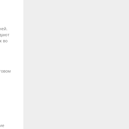
ней.
адают
к во
говом
ие