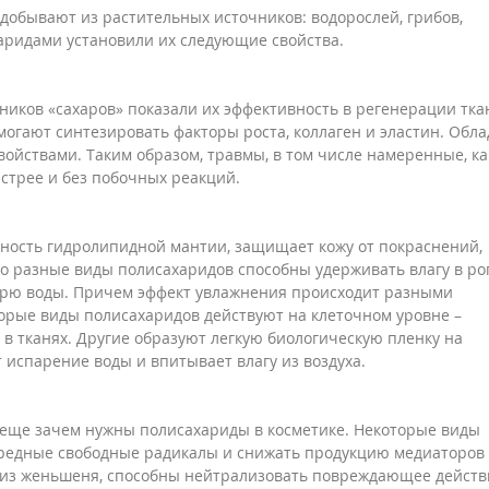
добывают из растительных источников: водорослей, грибов,
аридами установили их следующие свойства.
иков «сахаров» показали их эффективность в регенерации тка
огают синтезировать факторы роста, коллаген и эластин. Обл
йствами. Таким образом, травмы, в том числе намеренные, ка
стрее и без побочных реакций.
ность гидролипидной мантии, защищает кожу от покраснений,
о разные виды полисахаридов способны удерживать влагу в ро
ерю воды. Причем эффект увлажнения происходит разными
торые виды полисахаридов действуют на клеточном уровне –
в тканях. Другие образуют легкую биологическую пленку на
испарение воды и впитывает влагу из воздуха.
 еще зачем нужны полисахариды в косметике. Некоторые виды
редные свободные радикалы и снижать продукцию медиаторов
, из женьшеня, способны нейтрализовать повреждающее действ