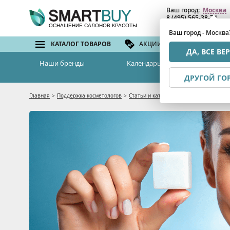
Ваш город:
Москва
8 (495) 565-38-74
8 (800) 775-82-76
(бе
ОСНАЩЕНИЕ САЛОНОВ КРАСОТЫ
Ваш город - Москва
КАТАЛОГ ТОВАРОВ
АКЦИИ И СКИДКИ
БРЕ
ДА, ВСЕ ВЕ
Наши бренды
Календарь семинаров
ДРУГОЙ ГО
Главная
>
Поддержка косметологов
>
Статьи и каталоги
>
Полисахариды в к