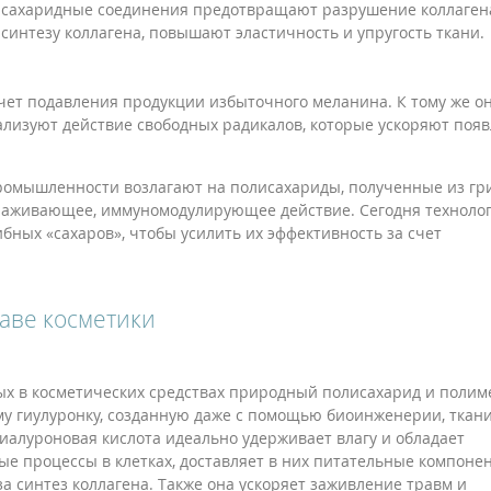
лисахаридные соединения предотвращают разрушение коллаген
интезу коллагена, повышают эластичность и упругость ткани.
счет подавления продукции избыточного меланина. К тому же о
лизуют действие свободных радикалов, которые ускоряют поя
омышленности возлагают на полисахариды, полученные из гр
олаживающее, иммуномодулирующее действие. Сегодня техноло
ных «сахаров», чтобы усилить их эффективность за счет
аве косметики
ых в косметических средствах природный полисахарид и полим
му гиулуронку, созданную даже с помощью биоинженерии, ткан
иалуроновая кислота идеально удерживает влагу и обладает
 процессы в клетках, доставляет в них питательные компонен
за синтез коллагена. Также она ускоряет заживление травм и