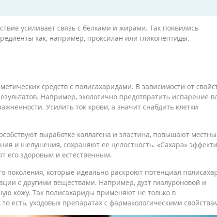
йствие усиливает связь с белками и жирами. Так появились
редиенты как, например, проксилан или гликопептиды.
метических средств с полисахаридами. В зависимости от свойс
результатов. Например, экологично предотвратить испарение вл
лажненности. Усилить ток крови, а значит снабдить клетки
особствуют выработке коллагена и эластина, повышают местн
ения и шелушения, сохраняют ее целостность. «Сахара» эффект
ют его здоровым и естественным.
го поколения, которые идеально раскроют потенциал полисаха
ации с другими веществами. Например, дуэт гиалуроновой и
ую кожу. Так полисахариды применяют не только в
, то есть, уходовых препаратах с фармакологическими свойства