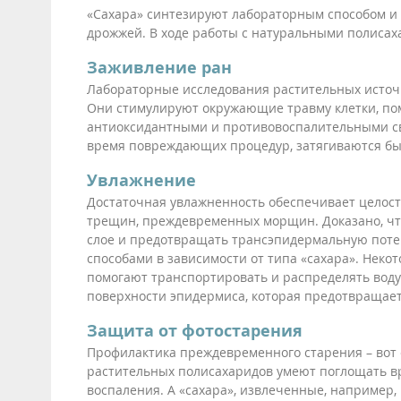
«Сахара» синтезируют лабораторным способом и 
дрожжей. В ходе работы с натуральными полисах
Заживление ран
Лабораторные исследования растительных источн
Они стимулируют окружающие травму клетки, пом
антиоксидантными и противовоспалительными сво
время повреждающих процедур, затягиваются бы
Увлажнение
Достаточная увлажненность обеспечивает целост
трещин, преждевременных морщин. Доказано, чт
слое и предотвращать трансэпидермальную пот
способами в зависимости от типа «сахара». Неко
помогают транспортировать и распределять воду 
поверхности эпидермиса, которая предотвращает 
Защита от фотостарения
Профилактика преждевременного старения – вот
растительных полисахаридов умеют поглощать в
воспаления. А «сахара», извлеченные, например