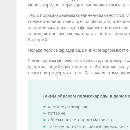
моносахаридов. И функции выполняют самые раз
Так, к полисахаридным соединениям относятся гл
соединительной ткани и, если обобщить, отвечают 
эластинового каркаса, он формирует четкий овал
защищают волокна коллагена и эластина, препя
бактерий.
Польза полисахаридов еще и в их энергоемкости 
К углеводным молекулам относится, например, ги
удерживающий воду компонент. В природе гиалур
влагу внутри дермы в гель. Благодаря этому ткан
Таким образом полисахариды в дерме о
клеточную энергию
питание
объем внеклеточного матрикса
также участвуют в синтезе дермальных 