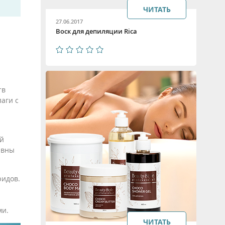
ЧИТАТЬ
27.06.2017
Воск для депиляции Rica
тв
аги с
ый
ивны
ридов.
ми.
ЧИТАТЬ