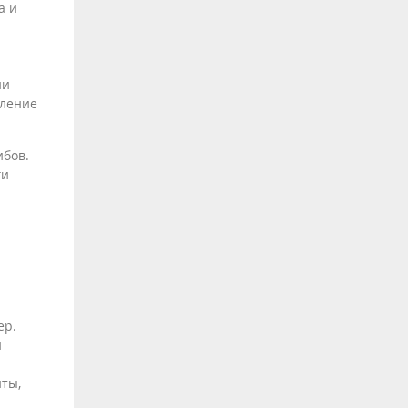
а и
ни
вление
ибов.
ги
ер.
и
ты,