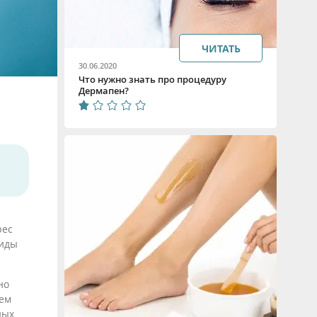
ЧИТАТЬ
30.06.2020
Что нужно знать про процедуру
Дермапен?
рес
виды
но
сем
ных