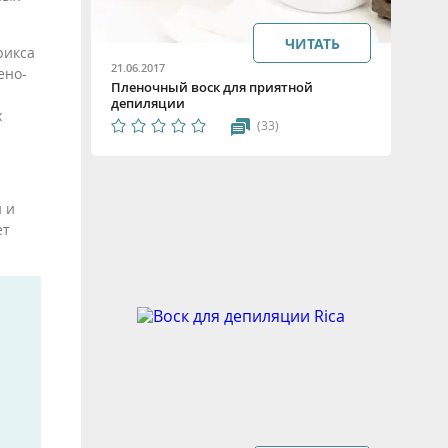
ЧИТАТЬ
рикса
21.06.2017
ено-
Пленочный воск для приятной
депиляции
х
(33)
 и
ет