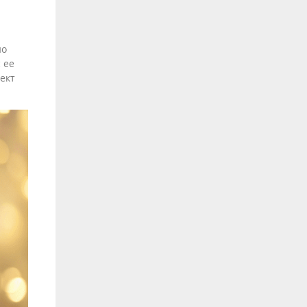
но
 ее
ект