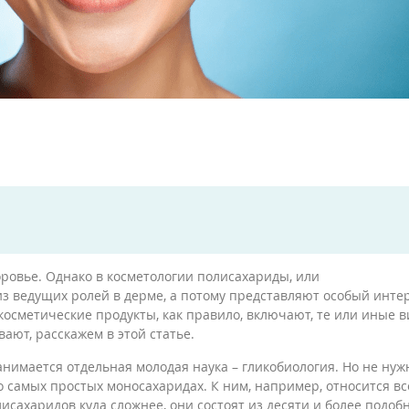
оровье. Однако в косметологии полисахариды, или
з ведущих ролей в дерме, а потому представляют особый инте
осметические продукты, как правило, включают, те или иные 
ают, расскажем в этой статье.
анимается отдельная молодая наука – гликобиология. Но не нуж
 самых простых моносахаридах. К ним, например, относится в
лисахаридов куда сложнее, они состоят из десяти и более подоб