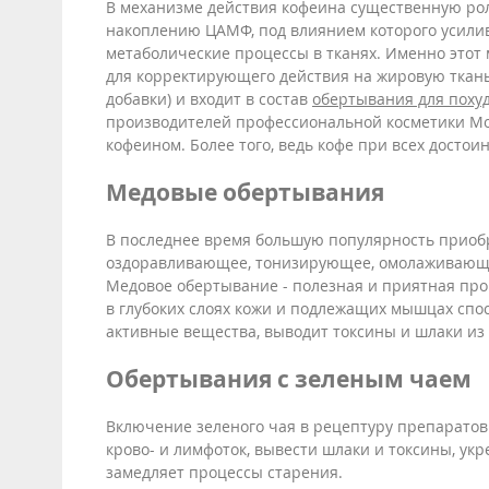
В механизме действия кофеина существенную роль
накоплению ЦАМФ, под влиянием которого усилив
метаболические процессы в тканях. Именно этот 
для корректирующего действия на жировую ткань
добавки) и входит в состав
обертывания для поху
производителей профессиональной косметики Mor
кофеином. Более того, ведь кофе при всех достои
Медовые обертывания
В последнее время большую популярность прио
оздоравливающее, тонизирующее, омолаживающе
Медовое обертывание - полезная и приятная пр
в глубоких слоях кожи и подлежащих мышцах спос
активные вещества, выводит токсины и шлаки из
Обертывания с зеленым чаем
Включение зеленого чая в рецептуру препаратов 
крово- и лимфоток, вывести шлаки и токсины, укр
замедляет процессы старения.