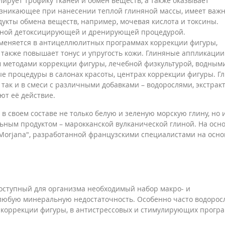
ирует трофику тканей и обмен веществ, а также оказывает
озникающее при нанесении теплой глиняной массы, имеет важ
дукты обмена веществ, например, мочевая кислота и токсины.
ивной детоксицирующей и дренирующей процедурой.
меняется в антицеллюлитных программах коррекции фигуры,
 также повышает тонус и упругость кожи. Глиняные аппликации
 методами коррекции фигуры, лечебной физкультурой, водным
е процедуры в салонах красоты, центрах коррекции фигуры. Г
 так и в смеси с различными добавками – водорослями, экстрак
ют её действие.
в своем составе не только белую и зеленую морскую глину, но 
ьным продуктом – марокканской вулканической глиной. На осн
Morjana", разработанной французскими специалистами на осно
оступный для организма необходимый набор макро- и
юбую минеральную недостаточность. Особенно часто водорос
 коррекции фигуры, в антистрессовых и стимулирующих програ