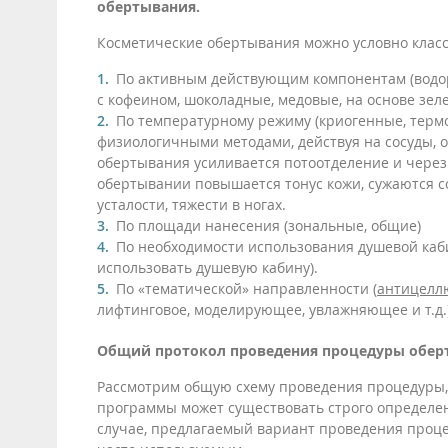
обертывания.
Косметические обертывания можно условно клас
По активным действующим компонентам (водор
с кофеином, шоколадные, медовые, на основе зелен
По температурному режиму (криогенные, термо
физиологичными методами, действуя на сосуды, 
обертывания усиливается потоотделение и через
обертывании повышается тонус кожи, сужаются с
усталости, тяжести в ногах.
По площади нанесения (зональные, общие)
По необходимости использования душевой каби
использовать душевую кабину).
По «тематической» направленности (
антицелл
лифтинговое, моделирующее, увлажняющее и т.д.
Общий протокол проведения процедуры обер
Рассмотрим общую схему проведения процедуры, 
программы может существовать строго определе
случае, предлагаемый вариант проведения проц