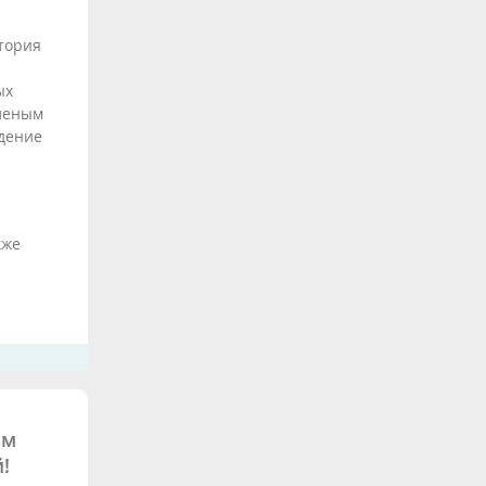
тория
ых
еленым
едение
кже
ым
!