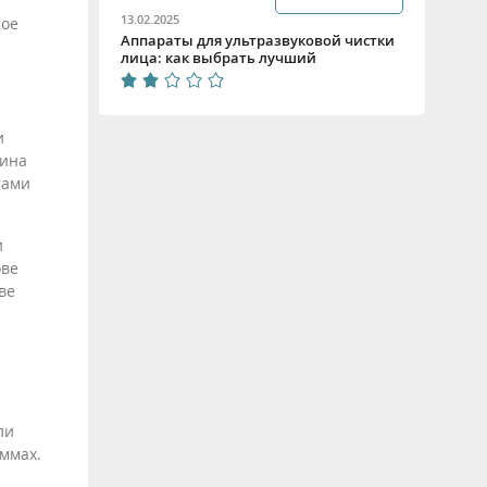
13.02.2025
ное
Аппараты для ультразвуковой чистки
лица: как выбрать лучший
и
лина
тами
и
ове
ве
ли
ммах.