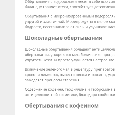
Обёртывание с водорослями несет в себе всю си
баланс, устраняет отеки, способствует детоксик
Обертывания с микронизированными водорослям
упругой и эластичной. Морепродукты в целом о
бодрости, восстанавливают силы и улучшают нас
Шоколадные обертывания
Шоколадные обертывания обладают антицеллюли
обертывания, ускоряются метаболичесике процесс
упругость кожи. И просто улучшается настроение
Включение зеленого чая в рецептуру препаратов 
крово- и лимфоток, вывести шлаки и токсины, укр
замедляет процессы старения.
Содержание кофеина, теофиллина и теобромина в
антицеллюлитной косметике, благодаря свойства
Обертывания с кофеином