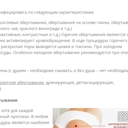
сифицировать по следующим характеристикам:
ослевые обертывания, обертывания на основе глины, оберты
ого чая, красного винограда и т.д.)
активные, контрастные и т.д.) Горячие обертывания являются 
они активизируют кровообращение. В ходе процедуры горячего
 раскрытые поры выводятся шлаки и токсины. При холодном
осуды. Особенно холодное обертывание рекомендуется при отек
ны (с душем – необходимо смывать, и без душа – нет необходи
юлитное обертывание
, дренирующее, детоксицирующее,
)
тывания.
хотя для каждой
нный протокол. В любом
едуры является наиболее