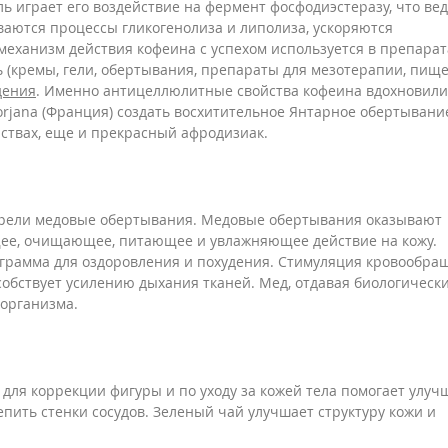
 играет его воздействие на фермент фосфодиэстеразу, что вед
аются процессы гликогенолиза и липолиза, ускоряются
механизм действия кофеина с успехом используется в препарат
 (кремы, гели, обертывания, препараты для мезотерапии, пищ
дения
. Именно антицеллюлитные свойства кофеина вдохновили
jana (Франция) создать восхитительное Янтарное обертывани
нствах, еще и прекрасный афродизиак.
брели медовые обертывания. Медовые обертывания оказывают
е, очищающее, питающее и увлажняющее действие на кожу.
ограмма для оздоровления и похудения. Стимуляция кровообра
обствует усилению дыхания тканей. Мед, отдавая биологическ
 организма.
для коррекции фигуры и по уходу за кожей тела помогает улуч
епить стенки сосудов. Зеленый чай улучшает структуру кожи и