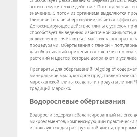
способствует рассасыванию инфильтратов, стимул
антиспазматическое действие. Потоотделение, в
значение. С потом из организма выделяются про
Глиняное теплое обертывание является эффект
Детоксицирующее действие глины с успехом при
способствует выведению избыточной жидкости, а
великолепно сочетаются с массажем, аппаратным
процедурами. Обертывания с глиной – популярны
для обертываний применяется как в чистом виде,
растений и цветов, которые дополняют и усилива
Препараты для обертываний "Algologie" содержат 
минеральное мыло, которое представлено уникал
марокканской глины созданы и продукты линии "
традиций Марокко.
Водорослевые обёртывания
Водоросли содержат сбалансированный и легко д
микроэлементов, компенсирующий практически л
используются для разгрузочной диеты, программ