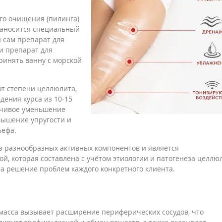
го очищения (пилинга)
 наносится специальный
и сам препарат для
и препарат для
ринять ванну с морской
от степени целлюлита,
дения курса из 10-15
ойчивое уменьшение
вышение упругости и
ьефа.
з разнообразных активных компонентов и является
, которая составлена с учётом этиологии и патогенеза целлю
на решение проблем каждого конкретного клиента.
я масса вызывает расширение периферических сосудов, что