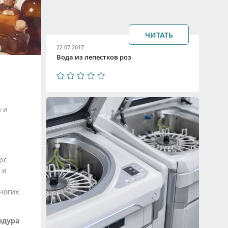
ЧИТАТЬ
22.07.2017
Вода из лепестков роз
 и
рс
 и
ногих
едура