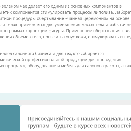
 зеленом чае делает его одним из основных компонентов в
м этих компонентов стимулировать процессы липолиза. Лабора
юлитной процедуры обертывание «чайная церемония» на основе
ля тела» применяется для уменьшения массы тела и избыточн
 программах коррекции фигуры. Применение обертывания с з
шения объемов тела, повысить тонус кожи, стимулировать выв
алов салонного бизнеса и для тех, кто собирается
сметической профессиональной продукции для проведения
программ, оборудование и мебель для салонов красоты, а та
Присоединяйтесь к нашим социальн
группам - будьте в курсе всех новостей