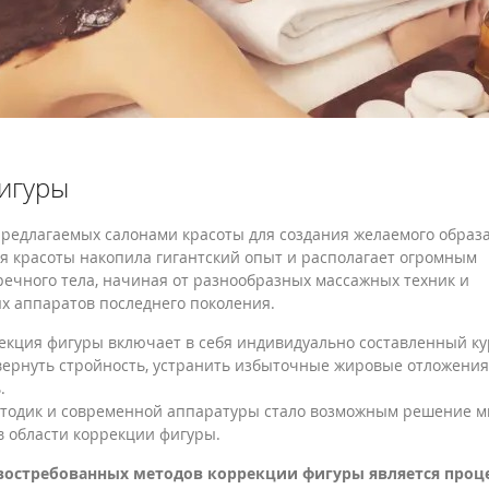
игуры
редлагаемых салонами красоты для создания желаемого образа
ия красоты накопила гигантский опыт и располагает огромным
речного тела, начиная от разнообразных массажных техник и
х аппаратов последнего поколения.
екция фигуры включает в себя индивидуально составленный ку
вернуть стройность, устранить избыточные жировые отложения
.
одик и современной аппаратуры стало возможным решение м
в области коррекции фигуры.
 востребованных методов коррекции фигуры является проц