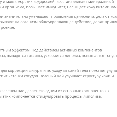
лу и мощь морских водорослей, восстанавливает минеральный
ации организма, повышает иммунитет, насыщает кожу витаминам
и значительно уменьшают проявления целлюлита, делают кож
казывают на организм общеукрепляющее действие, дарят прили
троение.
тным эффектом. Под действием активных компонентов
ы, выводятся токсины, ускоряется липолиз, повышается тонус 
.
для коррекции фигуры и по уходу за кожей тела помогает улуч
епить стенки сосудов. Зеленый чай улучшает структуру кожи и
 зеленом чае делает его одним из основных компонентов в
м этих компонентов стимулировать процессы липолиза.