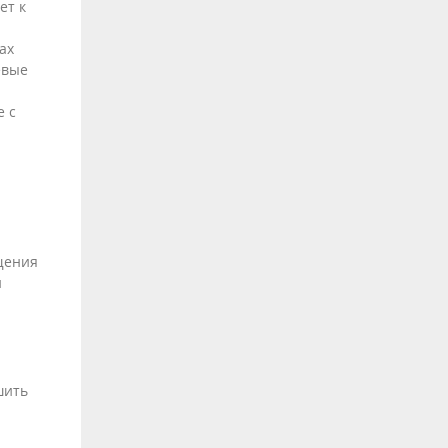
ет к
ах
евые
е с
щения
и
шить