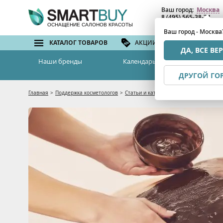
Ваш город:
Москва
8 (495) 565-38-74
8 (800) 775-82-76
(бе
ОСНАЩЕНИЕ САЛОНОВ КРАСОТЫ
Ваш город - Москва
КАТАЛОГ ТОВАРОВ
АКЦИИ И СКИДКИ
БРЕ
ДА, ВСЕ ВЕ
Наши бренды
Календарь семинаров
ДРУГОЙ ГО
Главная
>
Поддержка косметологов
>
Статьи и каталоги
>
Обертывания для 