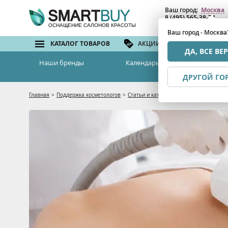
Ваш город:
Москва
8 (495) 565-38-74
8 (800) 775-82-76
(бе
ОСНАЩЕНИЕ САЛОНОВ КРАСОТЫ
Ваш город - Москва
КАТАЛОГ ТОВАРОВ
АКЦИИ И СКИДКИ
БРЕ
ДА, ВСЕ ВЕ
Наши бренды
Календарь семинаров
ДРУГОЙ ГО
Главная
>
Поддержка косметологов
>
Статьи и каталоги
>
Лазерная эпиляци