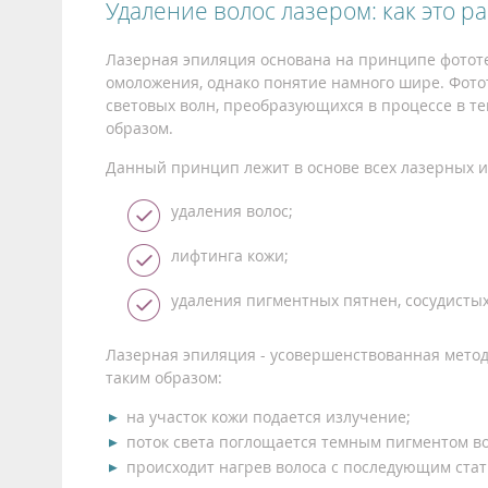
Удаление волос лазером: как это р
Лазерная эпиляция основана на принципе фототе
омоложения, однако понятие намного шире. Фот
световых волн, преобразующихся в процессе в т
образом.
Данный принцип лежит в основе всех лазерных и
удаления волос;
лифтинга кожи;
удаления пигментных пятнен, сосудистых
Лазерная эпиляция - усовершенствованная мето
таким образом:
на участок кожи подается излучение;
поток света поглощается темным пигментом во
происходит нагрев волоса с последующим ста