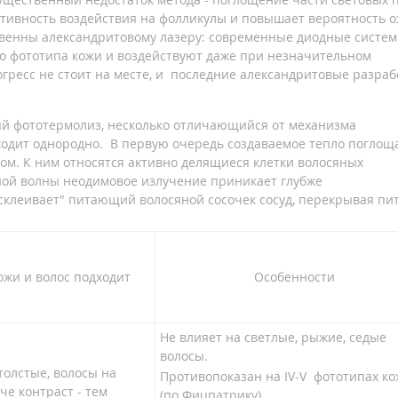
тивность воздействия на фолликулы и повышает вероятность о
твенны александритовому лазеру: современные диодные систе
о фототипа кожи и воздействуют даже при незначительном
огресс не стоит на месте, и последние александритовые разраб
ый фототермолиз, несколько отличающийся от механизма
сходит однородно. В первую очередь создаваемое тепло поглощ
ом. К ним относятся активно делящиеся клетки волосяных
нной волны неодимовое излучение приникает глубже
 "склеивает" питающий волосяной сосочек сосуд, перекрывая пи
ожи и волос подходит
Особенности
Не влияет на светлые, рыжие, седые
волосы.
толстые, волосы на
Противопоказан на IV-V фототипах к
че контраст - тем
(по Фицпатрику)