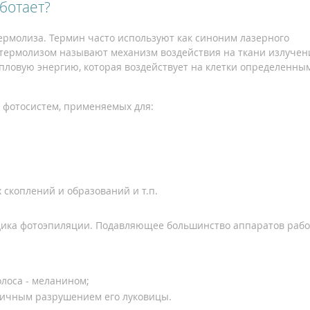
аботает?
рмолиза. Термин часто используют как синоним лазерного
отермолизом называют механизм воздействия на ткани излуче
епловую энергию, которая воздействует на клетки определенны
 фотосистем, применяемых для:
 скоплений и образований и т.п.
дика фотоэпиляции. Подавляющее большинство аппаратов раб
лоса - меланином;
тичным разрушением его луковицы.