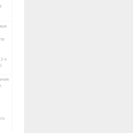
в
вые
пе
2-х
о
ания
.
го