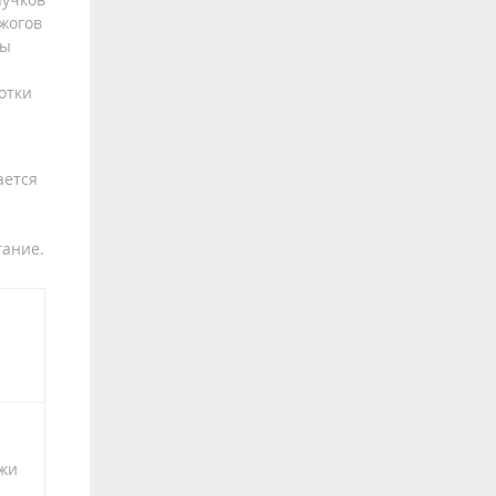
жогов
мы
отки
ается
тание.
ожи