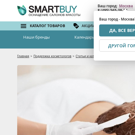
Ваш город:
Москва
8 (495) 565-38-74
8 (800) 775-82-76
(бе
ОСНАЩЕНИЕ САЛОНОВ КРАСОТЫ
Ваш город - Москва
КАТАЛОГ ТОВАРОВ
АКЦИИ И СКИДКИ
БРЕ
ДА, ВСЕ ВЕ
Наши бренды
Календарь семинаров
ДРУГОЙ ГО
Главная
>
Поддержка косметологов
>
Статьи и каталоги
>
Косметика для сл