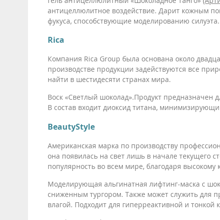
Гель антицеллюлитный «Шоколадное Танго»
(Арт
антицеллюлитное воздействие. Дарит кожным покр
фукуса, способствующие моделированию силуэта.
Rica
Компания Rica Group была основана около двадца
производстве продукции задействуются все прир
найти в шестидесяти странах мира.
Воск «Светлый шоколад».Продукт предназначен дл
В состав входит диоксид титана, минимизирующ
BeautyStyle
Американская марка по производству профессио
она появилась на свет лишь в начале текущего ст
популярность во всем мире, благодаря высокому 
Моделирующая альгинатная лифтинг-маска с шоко
сниженным тургором. Также может служить для 
влагой. Подходит для гиперреактивной и тонкой к