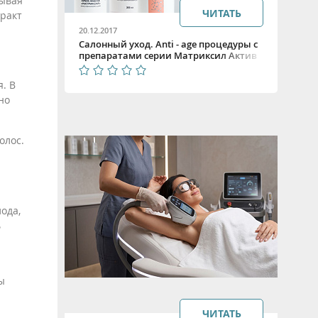
зывая
ЧИТАТЬ
тракт
20.12.2017
Салонный уход. Anti - age процедуры с
препаратами серии Матриксил Актив
от Beauty Style
. В
но
олос.
ода,
ь
ы
ЧИТАТЬ