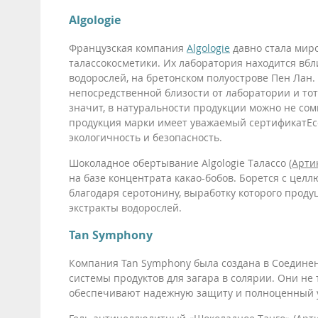
Algologie
Французская компания
Algologie
давно стала мир
талассокосметики. Их лаборатория находится вб
водорослей, на бретонском полуострове Пен Лан.
непосредственной близости от лаборатории и тот
значит, в натуральности продукции можно не сом
продукция марки имеет уважаемый сертификатEc
экологичность и безопасность.
Шоколадное обертывание Algologie Талассо
(Арти
на базе концентрата какао-бобов. Борется с цел
благодаря серотонину, выработку которого проду
экстракты водорослей.
Tan Symphony
Компания Tan Symphony была создана в Соедине
системы продуктов для загара в солярии. Они не
обеспечивают надежную защиту и полноценный у