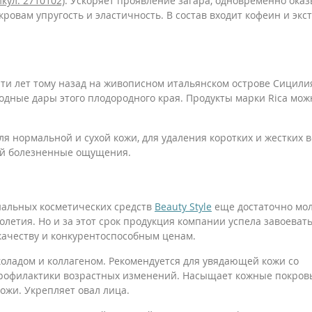
икул: 2710102)
. Ускоряет проявление загара, одновременно ока
овам упругость и эластичность. В состав входит кофеин и экс
ти лет тому назад на живописном итальянском острове Сицилия
одные дары этого плодородного края. Продукты марки Rica мож
я нормальной и сухой кожи, для удаления коротких и жестких в
ий болезненные ощущения.
нальных косметических средств
Beauty Style
еще достаточно мол
олетия. Но и за этот срок продукция компании успела завоеват
качеству и конкурентоспособным ценам.
ладом и коллагеном. Рекомендуется для увядающей кожи со
профилактики возрастных изменений. Насыщает кожные покров
ожи. Укрепляет овал лица.