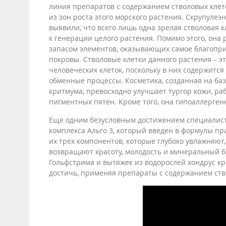
линия препаратов с содержанием стволовых клет
из зон роста этого морского растения. Скрупулез
выявили, что всего лишь одна зрелая стволовая 
к генерации целого растения. Помимо этого, она
запасом элементов, оказывающих самое благопр
покровы. Стволовые клетки данного растения – э
человеческих клеток, поскольку в них содержитс
обменные процессы. Косметика, созданная на баз
критмума, превосходно улучшает тургор кожи, ра
пигментных пятен. Кроме того, она гипоаллерген
Еще одним безусловным достижением специалисто
комплекса Альго 3, который введен в формулы пр
их трех компонентов, которые глубоко увлажняют
возвращают красоту, молодость и минеральный ба
Гольфстрима и вытяжек из водорослей хондрус к
достичь, применяя препараты с содержанием ство