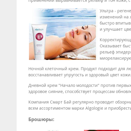
применении выравнивается рельеф и тон кожи, ст
Ультра - реге
изменений на л
быстро впитыв
и улучшает цве
Корректирующа
Оказывает быс
рельеф эпидер
миорелаксирую
Ночной клеточный крем. Продукт подходит для л
восстанавливает упругость и здоровый цвет кож
Дневной крем "Начало молодости" против первых
здоровое сияние, способствует процессам обновл
Компания Смарт Бай регулярно проводит обзорны
всем ассортиментом марки Algologie и приобрес
Брошюры: