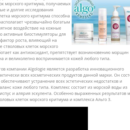
ок морского критмума, получаемых
ные и долгие исследования
клетка морского критмума способна
 располагает чрезвычайно богатым
иятное воздействие на кожные
то активные биостимуляторы для
я фактор роста, влияющий на
е стволовых клеток морского
ботает как антиоксидант, препятствует возникновению морщин
на и великолепно воспринимается кожей любого типа.
в компании Algologie является разработка инновационного
актически всех косметических продуктов данной марки. Он сост
, обеспечивают устранение всех эстетических недостатков и
ланс коже любого типа. Комплекс состоит из морской воды из
риспус и алярия эскулента. Особенно выраженных результатов 
ловых клеток морского критмума и комплекса Альго 3.