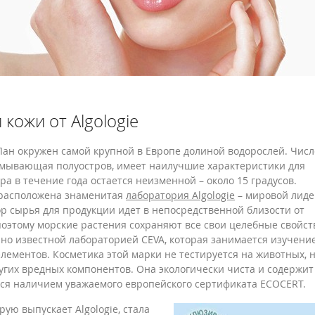
кожи от Algologie
Лан окружен самой крупной в Европе долиной водорослей. Числ
омывающая полуостров, имеет наилучшие характеристики для
а в течение года остается неизменной – около 15 градусов.
 расположена знаменитая
лаборатория Algologie
– мировой лиде
р сырья для продукции идет в непосредственной близости от
 поэтому морские растения сохраняют все свои целебные свойст
рно известной лабораторией CEVA, которая занимается изучени
элементов. Косметика этой марки не тестируется на животных, 
ругих вредных компонентов. Она экологически чиста и содержит
ся наличием уважаемого европейского сертификата ECOCERT.
орую выпускает Algologie, стала