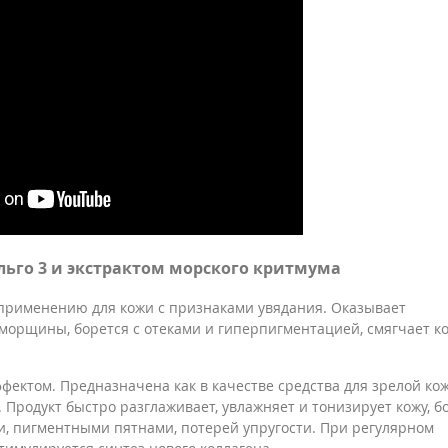
льго 3 и экстрактом морского критмума
применению для кожи с признаками увядания. Оказывает
орщины, борется с отеками и гиперпигментацией, смягчает ко
ектом. Предназначена как в качестве средства для зрелой кож
Продукт быстро разглаживает, увлажняет и тонизирует кожу, б
, пигментными пятнами, потерей упругости. При регулярном