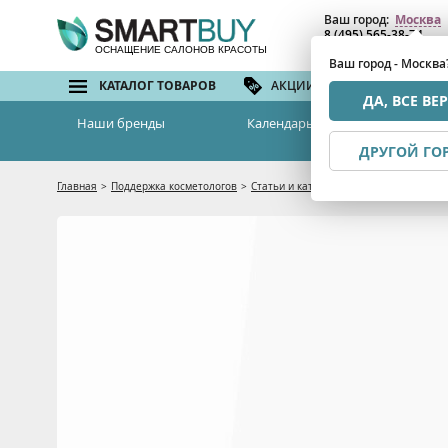
Ваш город:
Москва
8 (495) 565-38-74
8 (800) 775-82-76
(бе
ОСНАЩЕНИЕ САЛОНОВ КРАСОТЫ
Ваш город - Москва
КАТАЛОГ ТОВАРОВ
АКЦИИ И СКИДКИ
БРЕ
ДА, ВСЕ ВЕ
Наши бренды
Календарь семинаров
ДРУГОЙ ГО
Главная
>
Поддержка косметологов
>
Статьи и каталоги
>
Гармония красоты 