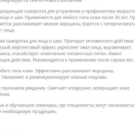
имулируется синтез нового коллагена.
нерирующая сыворотка для устранения и профилактики возраст
ице и шее. Применяется для любого типа кожи после 30 лет. П
ается, разглаживает мелкие морщины, борется с гиперпигмент
т лица.
я сыворотка для лица и шеи. Препарат мгновенного действия.
трый лифтинговый эффект, укрепляет овал лица, выравнивает
миса, способствует осветлению пигментных пятен. Имеет
щее действие. Рекомендуется к применению после сорока лет.
юбого типа кожи. Эффективно разглаживает морщины,
и. Увлажняет и реминерализирует кожные покровы.
 признаков увядания. Смягчает эпидермис, возвращает коже
ения.
е и обучающие семинары, где специалисты могут ознакомитьс
ти необходимую продукцию.