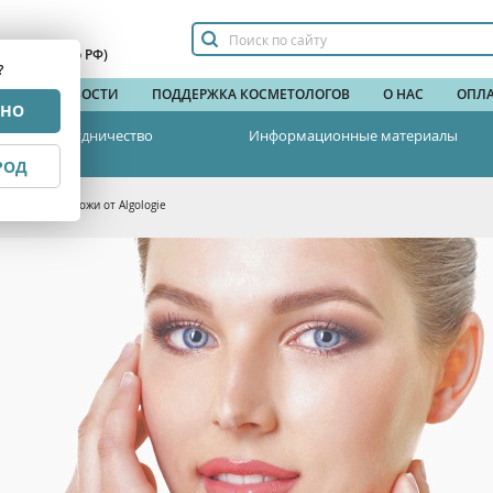
сплатный по РФ)
?
НДЫ
НОВОСТИ
ПОДДЕРЖКА КОСМЕТОЛОГОВ
О НАС
ОПЛА
РНО
Сотрудничество
Информационные материалы
РОД
и молодости кожи от Algologie