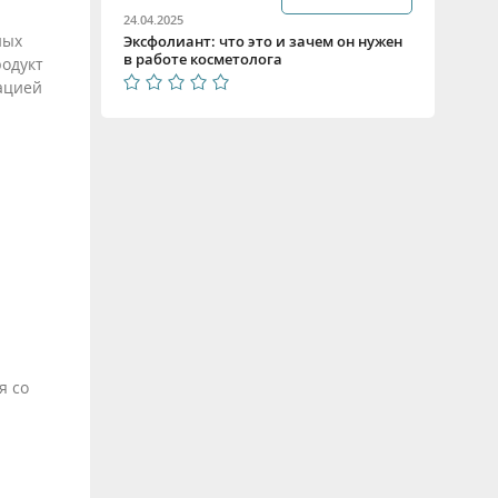
24.04.2025
ных
Эксфолиант: что это и зачем он нужен
в работе косметолога
родукт
ацией
я со