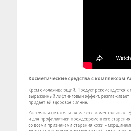
Косметические средства с комплексом А
Крем омолаживающий. Продукт рекомендуется к 
выраженный лифтинговый эффект, разглаживает м
придает ей здоровое сияние.
Клеточная питательная маска с моментальным эфф
и для профилактики преждевременного старения. 
со всеми признаками старения кожи – морщинами