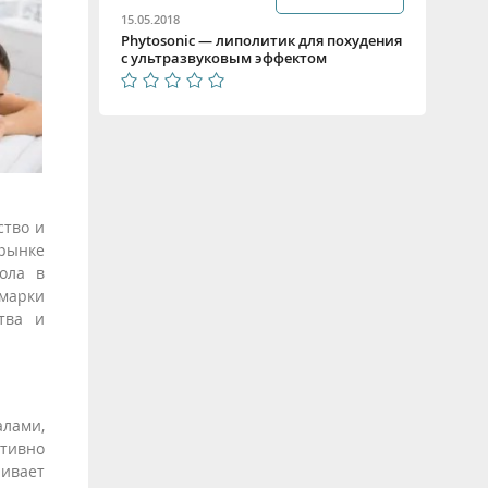
15.05.2018
Phytosonic — липолитик для похудения
с ультразвуковым эффектом
ство и
 рынке
ола в
 марки
тва и
алами,
тивно
чивает