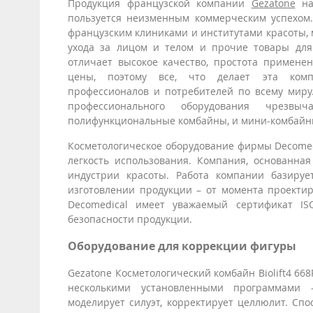
Продукция французской компании
Gezatone
на
пользуется неизменным коммерческим успехом
французским клиниками и институтами красоты,
ухода за лицом и телом и прочие товары для
отличает высокое качество, простота примене
цены, поэтому все, что делает эта комп
профессионалов и потребителей по всему миру.
профессионального оборудования чрез
полифункциональные комбайны, и мини-комбайны
Косметологическое оборудование фирмы Decomedi
легкость использования. Компания, основанна
индустрии красоты. Работа компании базиру
изготовлении продукции – от момента проекти
Decomedical имеет уважаемый сертификат IS
безопасности продукции.
Оборудование для коррекции фигуры
Gezatone Косметологический комбайн Biolift4 66
несколькими установленными программами –
моделирует силуэт, корректирует целлюлит. Сп