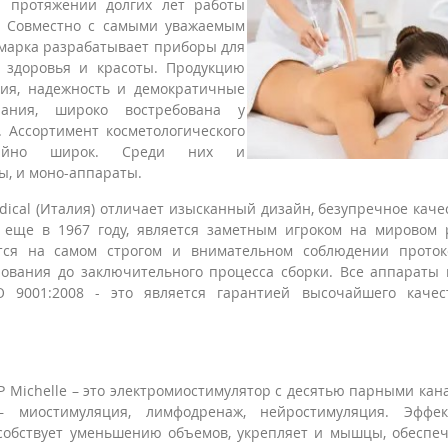
 протяжении долгих лет работы
. Совместно с самыми уважаемым
 марка разрабатывает приборы для
 здоровья и красоты. Продукцию
ния, надежность и демократичные
ания, широко востребована у
 Ассортимент косметологического
вычайно широк. Среди них и
, и моно-аппараты.
cal (Италия) отличает изысканный дизайн, безупречное каче
я еще в 1967 году, является заметным игроком на мировом
ется на самом строгом и внимательном соблюдении проток
рования до заключительного процесса сборки. Все аппараты
O 9001:2008 - это является гарантией высочайшего качес
8P Michelle – это электромиостимулятор с десятью парными кан
 миостимуляция, лимфодренаж, нейростимуляция. Эффек
особствует уменьшению объемов, укрепляет и мышцы, обеспе