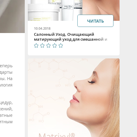
ЧИТАТЬ
10.04.2018
Салонный Уход. Очищающий
матирующий уход для смешанной и
жирной кожи с профессиональной
косметикой Algologie Mat Plus
Теперь
ндарты
ры. На
ология
едур,
жений,
ратные
литным