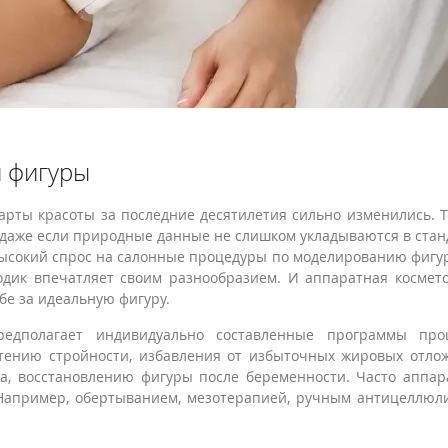
 фигуры
арты красоты за последние десятилетия сильно изменились. 
 даже если природные данные не слишком укладываются в ста
высокий спрос на салонные процедуры по моделированию фигу
дик впечатляет своим разнообразием. И аппаратная космет
бе за идеальную фигуру.
едполагает индивидуально составленные программы проц
тению стройности, избавления от избыточных жировых отло
, восстановлению фигуры после беременности. Часто аппа
 Например, обертыванием, мезотерапией, ручным антицеллю