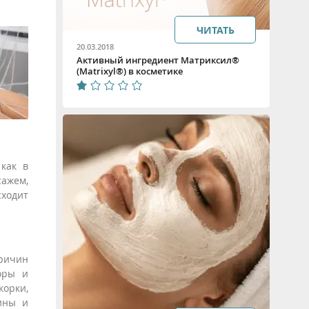
ЧИТАТЬ
20.03.2018
Активный ингредиент Матриксил®
(Matrixyl®) в коcметике
как в
сажем,
сходит
ричин
оры и
корки,
ины и