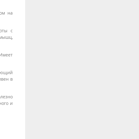
том на
оты с
 мышц,
 Имеет
рующий
вен в
лезно
ного и