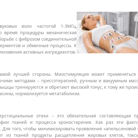
вуковых волн частотой 1-3МГц,
о время процедуры механическая
 борьбе с фиброзом соединительной
ферментов и обменные процессы. К
икновения активных ингредиентов.
самой лучшей стороны. Миостимуляция может применяться 
рочими методами – прессотерапией, ручным и вакуумным мас
ышцы тренируются и обретают высокий тонус, к тому же прои
оксины, нормализуется метатаболизм.
ерстициальные отеки – это обязательная составляющая п
офии тканей и процесса хроностарения. Как раз эти факт
. Для того, чтобы минимизировать проявления «апельсиновой 
ит из тканей продукты расщепления жировых клеток, токс