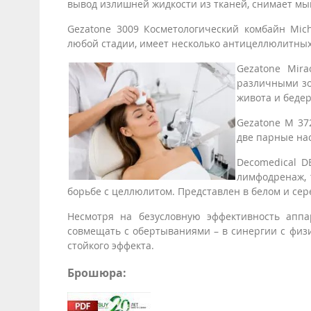
вывод излишней жидкости из тканей, снимает м
Gezatone 3009 Косметологический комбайн Mic
любой стадии, имеет несколько антицеллюлитных
Gezatone Mir
различными зо
живота и бедер
Gezatone М 37
две парные на
Decomedical D
лимфодренаж,
борьбе с целлюлитом. Представлен в белом и сер
Несмотря на безусловную эффективность аппа
совмещать с обертываниями – в синергии с физ
стойкого эффекта.
Брошюра: