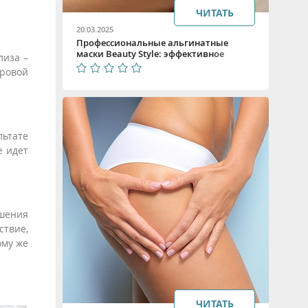
ЧИТАТЬ
20.03.2025
Профессиональные альгинатные
маски Beauty Style: эффективное
лиза –
решение для комплексного ухода
ировой
льтате
е идет
чшения
ствие,
ому же
ЧИТАТЬ