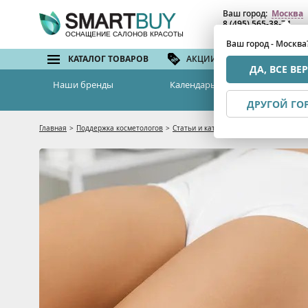
Ваш город:
Москва
8 (495) 565-38-74
8 (800) 775-82-76
(бе
ОСНАЩЕНИЕ САЛОНОВ КРАСОТЫ
Ваш город - Москва
КАТАЛОГ ТОВАРОВ
АКЦИИ И СКИДКИ
БРЕ
ДА, ВСЕ ВЕ
Наши бренды
Календарь семинаров
ДРУГОЙ ГО
Главная
>
Поддержка косметологов
>
Статьи и каталоги
>
Аппаратные метод