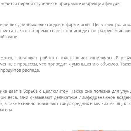
новится первой ступенью в программе коррекции фигуры.
чайших длинных электродов в форме иглы. Цель электролипо
отметить, что во время сеанса происходит не разрушение ж
ой ткани.
фоток, заставляет работать «застывшие» капилляры. В резу
обменные процессы, что приводит к уменьшению объемов. Такж
 продуктов распада.
ка дает в борьбе с целлюлитом. Также она полезна для улу
ери веса. Они оказывают деликатное лимфодренажное воздей
к, а также сильно повышают тонус средних и мелких мышц, к т
лагена.