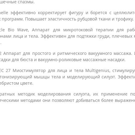
ышечные спазмы.
helle эффективно корректирует фигуру и борется с целлюли
 программ. Повышает эластичность рубцовой ткани и трофику.
acle Bio Wave, Аппарат для микротоковой терапии для раб
нами лица и тела. Эффективен для подтяжки груди, плечевых
.
2 Аппарат для простого и ритмического вакуумного массажа.
садки для бюста и вакуумно-роликовые массажные насадки.
EC 27 Миостимулятор для лица и тела Multigenius, стимули
 тонизирующий мышцы тела и моделирующий силуэт. Эффекти
ебристом цвете.
ратных методик моделирования силуэта, их применение по
ическими методами они позволяют добиваться более выражен