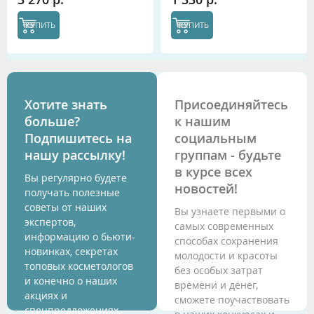
КУПИТЬ
КУПИТЬ
Хотите знать
Присоединяйтесь
больше?
к нашим
Подпишитесь на
социальным
нашу рассылку!
группам - будьте
в курсе всех
Вы регулярно будете
новостей!
получать полезные
советы от наших
Вы узнаете первыми о
экспертов,
самых современных
информацию о бьюти-
способах сохранения
новинках, секретах
молодости и красоты
топовых косметологов
без особых затрат
и конечно о наших
времени и денег,
акциях и
сможете поучаствовать
спецпредложениях.