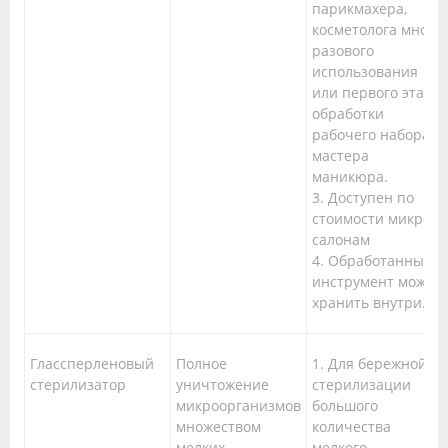
парикмахера,
косметолога много
разового
использования
или первого этапа
обработки
рабочего набора
мастера
маникюра.
3. Доступен по
стоимости микро-
салонам
4. Обработанный
инструмент можно
хранить внутри.
Глассперленовый
Полное
1. Для бережной
стерилизатор
уничтожение
стерилизации
микроорганизмов
большого
множеством
количества
мелких
мелкого