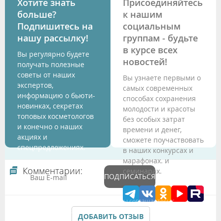
Хотите знать
Присоединяйтесь
больше?
к нашим
Подпишитесь на
социальным
нашу рассылку!
группам - будьте
в курсе всех
Вы регулярно будете
новостей!
получать полезные
советы от наших
Вы узнаете первыми о
экспертов,
самых современных
информацию о бьюти-
способах сохранения
новинках, секретах
молодости и красоты
топовых косметологов
без особых затрат
и конечно о наших
времени и денег,
акциях и
сможете поучаствовать
спецпредложениях.
в наших конкурсах и
марафонах. и
Комментарии:
семинарах.
ПОДПИСАТЬСЯ
Подтверждая данные формы Вы соглашаетесь с
Политикой обработки персональных данных
ДОБАВИТЬ ОТЗЫВ