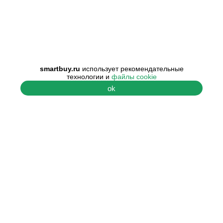
smartbuy.ru
использует рекомендательные
технологии и
файлы cookie
ok
ПОМОЩЬ
О КОМПАНИИ
Центр поддержки
О нас
Гарантия и
Наши контакты
сертификаты
Наши преимущества
Условия возврата
Отзывы покупателей
Публичная оферта
Наши вакансии