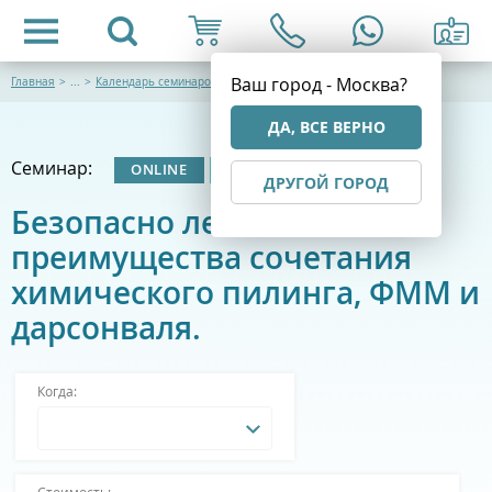
Ваш город - Москва?
Главная
>
...
>
Календарь семинаров
ДА, ВСЕ ВЕРНО
Семинар:
ONLINE
ОЧНЫЙ
ДРУГОЙ ГОРОД
Безопасно летом:
преимущества сочетания
химического пилинга, ФММ и
дарсонваля.
Когда:
Стоимость: