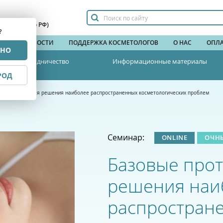
сплатный по РФ)
?
НДЫ
НОВОСТИ
ПОДДЕРЖКА КОСМЕТОЛОГОВ
О НАС
ОПЛА
РНО
Сотрудничество
Информационные материалы
РОД
околы ухода для решения наиболее распространенных косметологических проблем
Семинар:
ONLINE
ОЧН
Базовые прот
решения наи
распростран