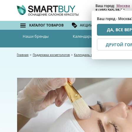
Ваш город:
Москва
8 (495) 565-38-74
8 (800) 775-82-76
(бе
ОСНАЩЕНИЕ САЛОНОВ КРАСОТЫ
Ваш город - Москва
КАТАЛОГ ТОВАРОВ
АКЦИИ И СКИДКИ
БРЕ
ДА, ВСЕ ВЕ
Наши бренды
Календарь семинаров
ДРУГОЙ ГО
Главная
>
Поддержка косметологов
>
Календарь семинаров
>
Базовые прот