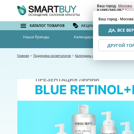
Ваш город:
Москва
8 (495) 565-38-74
8 (800) 775-82-76
(бе
ОСНАЩЕНИЕ САЛОНОВ КРАСОТЫ
Ваш город - Москва
КАТАЛОГ ТОВАРОВ
АКЦИИ И СКИДКИ
БРЕ
ДА, ВСЕ ВЕ
Наши бренды
Календарь семинаров
ДРУГОЙ ГО
Главная
>
Поддержка косметологов
>
Календарь семинаров
>
Презентация-с