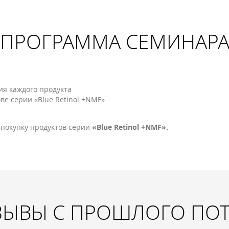
ПРОГРАММА СЕМИНАР
я каждого продукта
ве cерии «Blue Retinol +NMF»
покупку продуктов серии
«Blue Retinol +NMF».
ЗЫВЫ С ПРОШЛОГО ПО