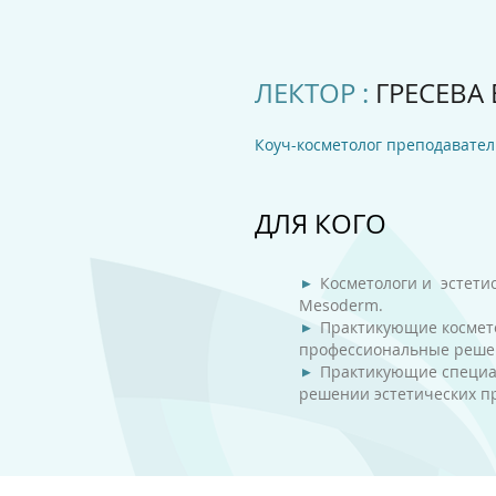
ЛЕКТОР :
ГРЕСЕВА Е
Коуч-косметолог преподавате
ДЛЯ КОГО
Косметологи и эстети
Mesoderm.
Практикующие космето
профессиональные решен
Практикующие специа
решении эстетических п