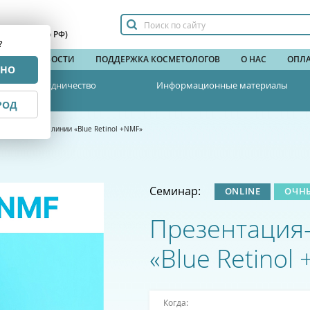
сплатный по РФ)
?
НДЫ
НОВОСТИ
ПОДДЕРЖКА КОСМЕТОЛОГОВ
О НАС
ОПЛА
РНО
Сотрудничество
Информационные материалы
РОД
еминар новой линии «Blue Retinol +NMF»
Семинар:
ONLINE
ОЧН
Презентация
«Blue Retinol
Когда: