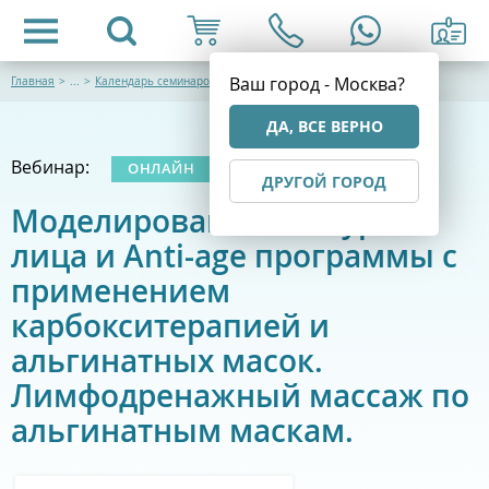
Ваш город - Москва?
Главная
>
...
>
Календарь семинаров
ДА, ВСЕ ВЕРНО
Вебинар:
ОНЛАЙН
ДРУГОЙ ГОРОД
Моделирование контуров
лица и Anti-age программы с
применением
карбокситерапией и
альгинатных масок.
Лимфодренажный массаж по
альгинатным маскам.