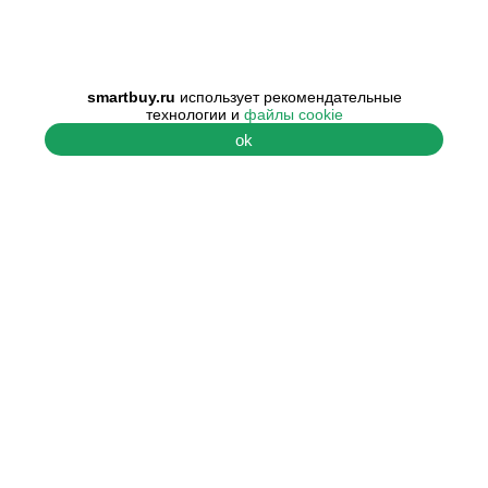
smartbuy.ru
использует рекомендательные
технологии и
файлы cookie
ok
ПОМОЩЬ
О КОМПАНИИ
Центр поддержки
О нас
Гарантия и
Наши контакты
сертификаты
Наши преимущества
Условия возврата
Отзывы покупателей
Публичная оферта
Наши вакансии
Вопросы и ответы
Обучение
Свяжитесь с нами
косметологов