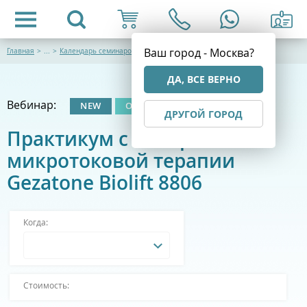
Ваш город - Москва?
Главная
>
...
>
Календарь семинаров
ДА, ВСЕ ВЕРНО
Вебинар:
NEW
ОНЛАЙН
ДРУГОЙ ГОРОД
Практикум с аппаратом
микротоковой терапии
Gezatone Biolift 8806
Когда:
Стоимость: