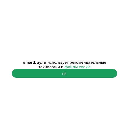
smartbuy.ru
использует рекомендательные
технологии и
файлы cookie
ok
ПОМОЩЬ
О КОМПАНИИ
Центр поддержки
О нас
Гарантия и
Наши контакты
сертификаты