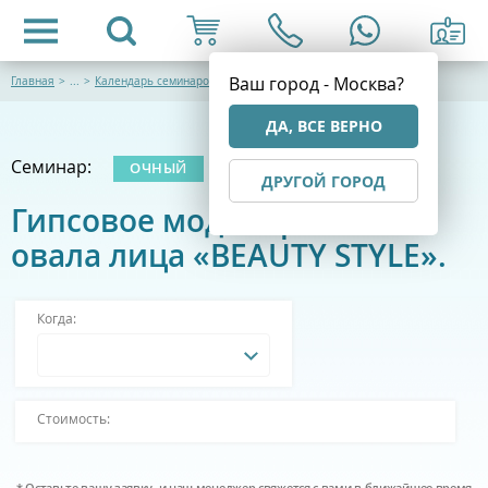
Ваш город - Москва?
Главная
>
...
>
Календарь семинаров
ДА, ВСЕ ВЕРНО
Семинар:
ОЧНЫЙ
ДРУГОЙ ГОРОД
Гипсовое моделирование
овала лица «BEAUTY STYLE».
Когда:
Стоимость:
* Оставьте вашу заявку, и наш менеджер свяжется с вами в ближайшее время