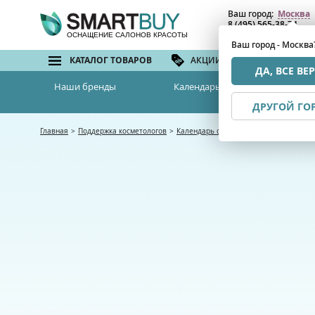
Ваш город:
Москва
8 (495) 565-38-74
8 (800) 775-82-76
(бе
ОСНАЩЕНИЕ САЛОНОВ КРАСОТЫ
Ваш город - Москва
КАТАЛОГ ТОВАРОВ
АКЦИИ И СКИДКИ
БРЕ
ДА, ВСЕ ВЕ
Наши бренды
Календарь семинаров
ДРУГОЙ ГО
Главная
>
Поддержка косметологов
>
Календарь семинаров
>
Хромотерапия