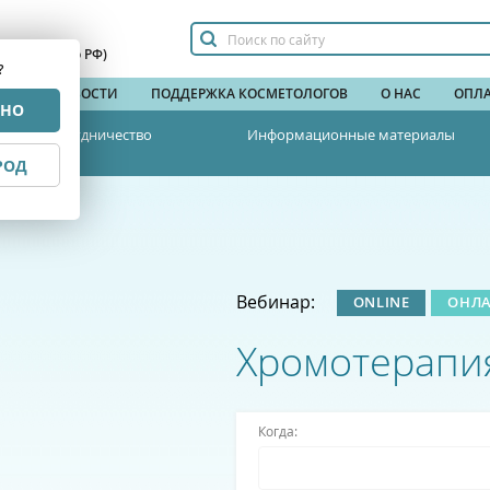
сплатный по РФ)
?
НДЫ
НОВОСТИ
ПОДДЕРЖКА КОСМЕТОЛОГОВ
О НАС
ОПЛА
РНО
Сотрудничество
Информационные материалы
РОД
Вебинар:
ONLINE
ОНЛ
Хромотерапи
Когда: