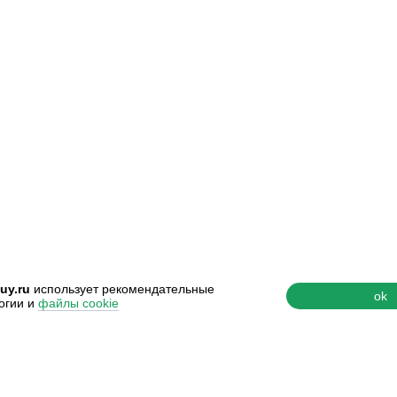
uy.ru
использует рекомендательные
ok
огии и
файлы cookie