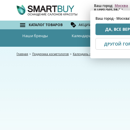
Ваш город:
Москва
8 (495) 565-38-74
8 (800) 775-82-76
(бе
ОСНАЩЕНИЕ САЛОНОВ КРАСОТЫ
Ваш город - Москва
КАТАЛОГ ТОВАРОВ
АКЦИИ И СКИДКИ
БРЕ
ДА, ВСЕ ВЕ
Наши бренды
Календарь семинаров
ДРУГОЙ ГО
Главная
>
Поддержка косметологов
>
Календарь семинаров
>
УЗ -терапия в