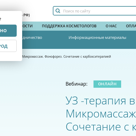
сплатный по РФ)
?
НДЫ
НОВОСТИ
ПОДДЕРЖКА КОСМЕТОЛОГОВ
О НАС
ОПЛА
РНО
Сотрудничество
Информационные материалы
РОД
 косметологии. Микромассаж. Фонофорез. Сочетание с карбокситерапией
Вебинар:
ОНЛАЙН
УЗ -терапия в
Микромассаж
Сочетание с 