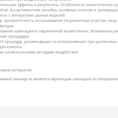
ительные эффекты и результаты. Особенности косметических ср
dical. Ассортиментная линейка, основные отличия и преимущес
боты с аппаратами разных моделей
 приоритетность использования на различных участках лица и
 фигуры.
зование кавитации в современной косметологии. Возможные ри
ении процедуры.
З процедур, рекомендации по использованию при различных э
для клиента
ими косметическими методами воздействия
уковым аппаратом
данный семинар не является обучающим семинаром по аппаратно