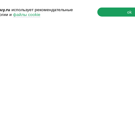
uy.ru
использует рекомендательные
ok
огии и
файлы cookie
Ь
О КОМПАНИИ
ддержки
О нас
 и сертификаты
Наши контакты
возврата
Наши преимущества
я оферта
Отзывы покупателей
и ответы
Наши вакансии
ь с нами
Обучение косметологов
 рекомендации
Политика в отношении
обработки персональных данных
Согласие на обработку
персональных данных