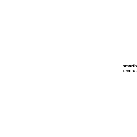
smartb
технол
ПОМОЩ
8 (495) 565-38-74
Москва
Центр по
8 (800) 775-82-76
(бесплатный по РФ)
Гарантия
Условия 