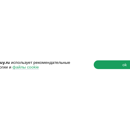
uy.ru
использует рекомендательные
ok
огии и
файлы cookie
Ь
О КОМПАНИИ
ддержки
О нас
 и сертификаты
Наши контакты
возврата
Наши преимущества