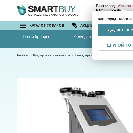
Ваш город:
Москва
8 (495) 565-38-74
8 (800) 775-82-76
(бе
ОСНАЩЕНИЕ САЛОНОВ КРАСОТЫ
Ваш город - Москва
КАТАЛОГ ТОВАРОВ
АКЦИИ И СКИДКИ
БРЕ
ДА, ВСЕ ВЕ
Наши бренды
Календарь семинаров
ДРУГОЙ ГО
Главная
>
Поддержка косметологов
>
Календарь семинаров
>
Радиочастота,