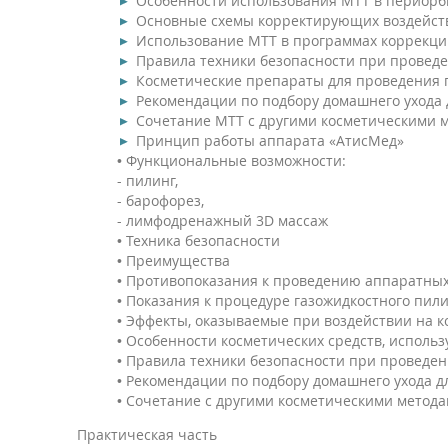
Особенности использования МТТ в периорб
Основные схемы корректирующих воздейств
Использование МТТ в программах коррекци
Правила техники безопасности при провед
Косметические препараты для проведения 
Рекомендации по подбору домашнего ухода 
Сочетание МТТ с другими косметическими 
Принцип работы аппарата «АтисМед»
• Функциональные возможности:
- пилинг,
- барофорез,
- лимфодренажный 3D массаж
• Техника безопасности
• Преимущества
• Противопоказания к проведению аппаратны
• Показания к процедуре газожидкостного пил
• Эффекты, оказываемые при воздействии на к
• Особенности косметических средств, исполь
• Правила техники безопасности при проведе
• Рекомендации по подбору домашнего ухода д
• Сочетание с другими косметическими метода
Практическая часть