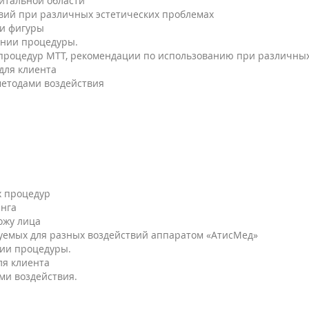
итальной области
ий при различных эстетических проблемах
и фигуры
ении процедуры.
процедур МТТ, рекомендации по использованию при различных 
для клиента
методами воздействия
х процедур
инга
ожу лица
зуемых для разных воздействий аппаратом «АтисМед»
нии процедуры.
ля клиента
ми воздействия.