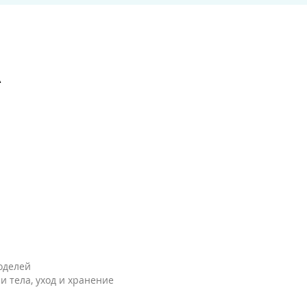
А
оделей
 тела, уход и хранение