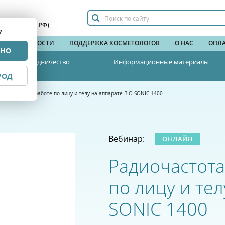
сплатный по РФ)
?
НДЫ
НОВОСТИ
ПОДДЕРЖКА КОСМЕТОЛОГОВ
О НАС
ОПЛА
РНО
Сотрудничество
Информационные материалы
РОД
 ультразвук в работе по лицу и телу на аппарате BIO SONIC 1400
Вебинар:
ОНЛАЙН
Радиочастота,
по лицу и тел
SONIC 1400