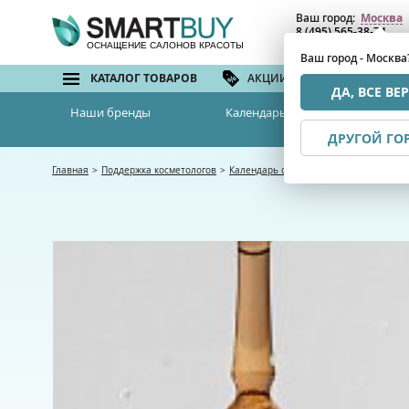
Ваш город:
Москва
8 (495) 565-38-74
8 (800) 775-82-76
(бе
ОСНАЩЕНИЕ САЛОНОВ КРАСОТЫ
Ваш город - Москва
КАТАЛОГ ТОВАРОВ
АКЦИИ И СКИДКИ
БРЕ
ДА, ВСЕ ВЕ
Наши бренды
Календарь семинаров
ДРУГОЙ ГО
Главная
>
Поддержка косметологов
>
Календарь семинаров
>
Пептидные пре