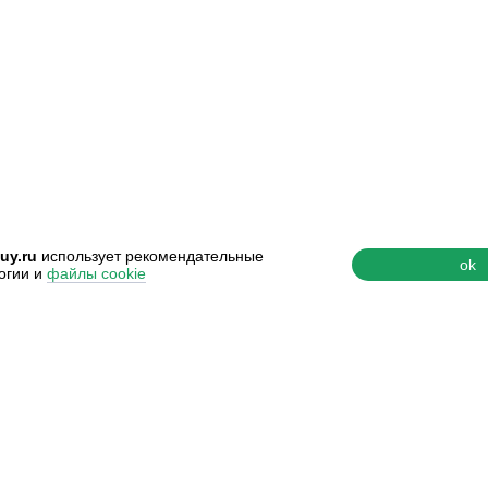
uy.ru
использует рекомендательные
ok
огии и
файлы cookie
Ь
О КОМПАНИИ
ддержки
О нас
 и сертификаты
Наши контакты