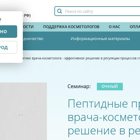
сплатный по РФ)
?
НДЫ
НОВОСТИ
ПОДДЕРЖКА КОСМЕТОЛОГОВ
О НАС
ОПЛА
РНО
Сотрудничество
Информационные материалы
РОД
параты в практике врача-косметолога - эффективное решение в регуляции процессов с
Семинар:
ОЧНЫЙ
Пептидные пр
врача-космет
решение в ре