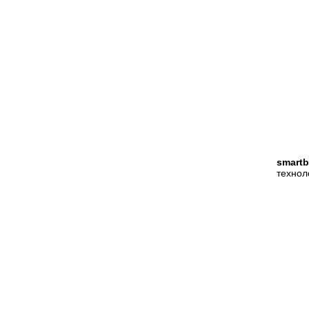
smartb
технол
ПОМОЩ
8 (495) 565-38-74
Москва
Центр по
8 (800) 775-82-76
(бесплатный по РФ)
Гарантия