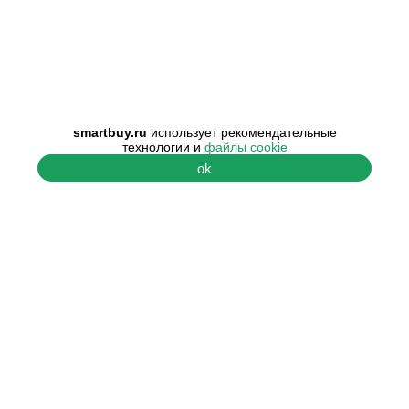
smartbuy.ru
использует рекомендательные
технологии и
файлы cookie
ok
ПОМОЩЬ
О КОМПАНИИ
Центр поддержки
О нас
Гарантия и
Наши контакты
сертификаты
Наши преимущества
Условия возврата
Отзывы покупателей
Публичная оферта
Наши вакансии