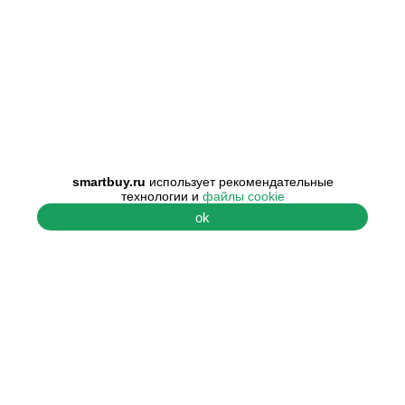
smartbuy.ru
использует рекомендательные
технологии и
файлы cookie
ok
ПОМОЩЬ
О КОМПАНИИ
Центр поддержки
О нас
Гарантия и
Наши контакты
сертификаты
Наши преимущества