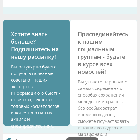
Хотите знать
Присоединяйтесь
больше?
к нашим
Подпишитесь на
социальным
нашу рассылку!
группам - будьте
в курсе всех
Вы регулярно будете
новостей!
получать полезные
советы от наших
Вы узнаете первыми о
экспертов,
самых современных
информацию о бьюти-
способах сохранения
новинках, секретах
молодости и красоты
топовых косметологов
без особых затрат
и конечно о наших
времени и денег,
акциях и
сможете поучаствовать
спецпредложениях.
в наших конкурсах и
марафонах. и