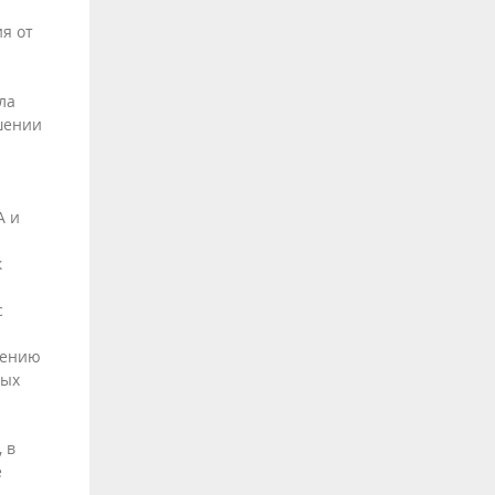
я от
ла
шении
A и
к
с
шению
ных
 в
е