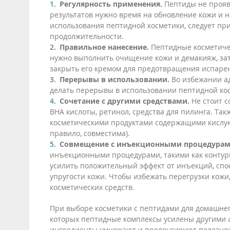
Регулярность применения.
Пептиды не прояв
результатов нужно время на обновление кожи и 
использования пептидной косметики, следует при
продолжительности.
Правильное нанесение.
Пептидные косметичес
нужно выполнить очищение кожи и демакияж, зат
закрыть его кремом для предотвращения испаре
Перерывы в использовании.
Во избежании а
делать перерывы в использовании пептидной ко
Сочетание с другими средствами.
Не стоит 
BHA кислоты, ретинол, средства для пилинга. Та
косметическими продуктами содержащими кислую
правило, совместима).
Совмещение с инъекционными процедурам
инъекционными процедурами, такими как контурн
усилить положительный эффект от инъекций, сп
упругости кожи. Чтобы избежать перегрузки кожи
косметических средств.
При выборе косметики с пептидами для домашнег
которых пептидные комплексы усилены другими а
ингредиенты умножают и пролонгируют полезное