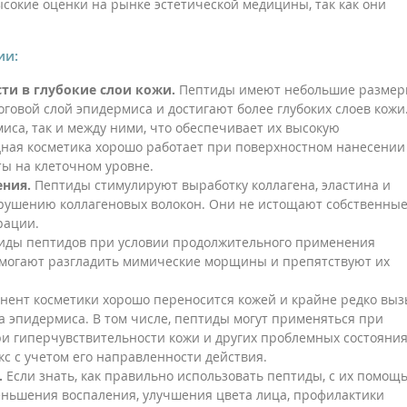
сокие оценки на рынке эстетической медицины, так как они
ии:
и в глубокие слои кожи.
Пептиды имеют небольшие размер
оговой слой эпидермиса и достигают более глубоких слоев кожи
миса, так и между ними, что обеспечивает их высокую
идная косметика хорошо работает при поверхностном нанесении
ы на клеточном уровне.
ения.
Пептиды стимулируют выработку коллагена, эластина и
зрушению коллагеновых волокон. Они не истощают собственны
ерации.
иды пептидов при условии продолжительного применения
омогают разгладить мимические морщины и препятствуют их
нент косметики хорошо переносится кожей и крайне редко вы
а эпидермиса. В том числе, пептиды могут применяться при
при гиперчувствительности кожи и других проблемных состояния
с с учетом его направленности действия.
.
Если знать, как правильно использовать пептиды, с их помощ
еньшения воспаления, улучшения цвета лица, профилактики