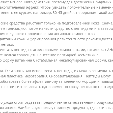
ляют мгновенного действия, поэтому для достижения видимых
накопительный эффект. Чтобы увидеть положительные изменени
менять ее курсом, например, 30-45 дней, с перерывом такой же
кие средства работают только на подготовленной коже. Снача
ем тонизацию, потом нанести средство с пептидами и в завер
ния и лучшего проникновения активных компонентов.
даптации кожи и формирования резистентности рекомендуется
сметики.
сочетать пептиды с агрессивными компонентами, такими как AH
кже нельзя совмещать нанесение пептидной косметики с
 форму витамина C (стабильная инкапсулированная форма, ка
и.
Если знать, как использовать пептиды, их можно совмещать 
ая пластика, мезотерапия, биоревитализация. Пептиды могут
особствовать более эффективному заполнению морщин и повы
, не стоит использовать одновременно сразу несколько пептид
о ухода стоит отдавать предпочтение качественным продуктам,
ктивами. Наибольшую пользу принесут продукты, где активны
 действие пептидов.