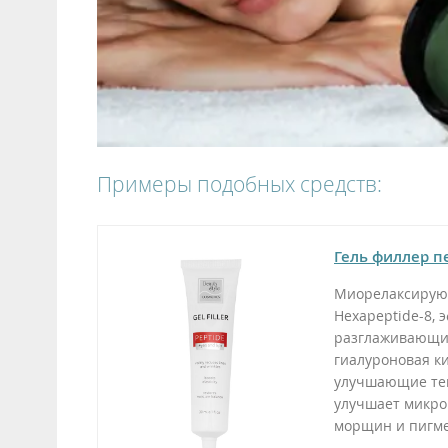
Примеры подобных средств:
Гель филлер пе
Миорелаксирующи
Hexapeptide-8,
разглаживающие
гиалуроновая к
улучшающие текс
улучшает микро
морщин и пигм