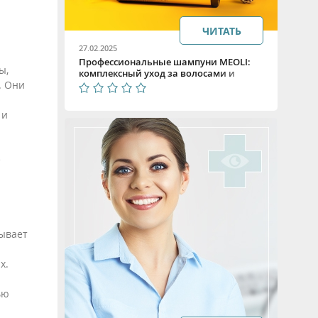
ЧИТАТЬ
27.02.2025
Профессиональные шампуни MEOLI:
ы,
комплексный уход за волосами и
. Они
дополнительный доход салона
 и
е
зывает
х.
ью