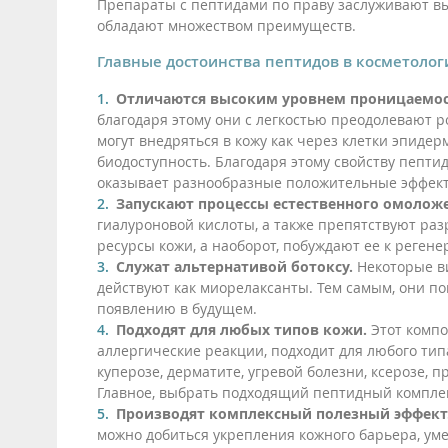
Препараты с пептидами по праву заслуживают вы
обладают множеством преимуществ.
Главные достоинства пептидов в косметолог
Отличаются высоким уровнем проницаемост
благодаря этому они с легкостью преодолевают р
могут внедряться в кожу как через клетки эпидер
биодоступность. Благодаря этому свойству пепт
оказывает разнообразные положительные эффект
Запускают процессы естественного омолож
гиалуроновой кислоты, а также препятствуют ра
ресурсы кожи, а наоборот, побуждают ее к реген
Служат альтернативой ботоксу.
Некоторые в
действуют как миорелаксанты. Тем самым, они п
появлению в будущем.
Подходят для любых типов кожи.
Этот компо
аллергические реакции, подходит для любого тип
куперозе, дерматите, угревой болезни, ксерозе, 
Главное, выбрать подходящий пептидный комплек
Производят комплексный полезный эффект
можно добиться укрепления кожного барьера, ум