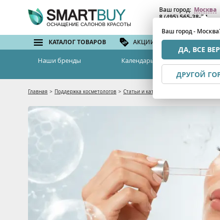
Ваш город:
Москва
8 (495) 565-38-74
8 (800) 775-82-76
(бе
ОСНАЩЕНИЕ САЛОНОВ КРАСОТЫ
Ваш город - Москва
КАТАЛОГ ТОВАРОВ
АКЦИИ И СКИДКИ
БРЕ
ДА, ВСЕ ВЕ
Наши бренды
Календарь семинаров
ДРУГОЙ ГО
Главная
>
Поддержка косметологов
>
Статьи и каталоги
>
Как пользоваться 