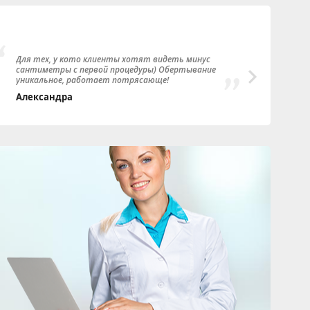
Для тех, у кото клиенты хотят видеть минус
Семи
сантиметры с первой процедуры) Обертывание
Иван
уникальное, работает потрясающе!
спаси
Александра
Оле