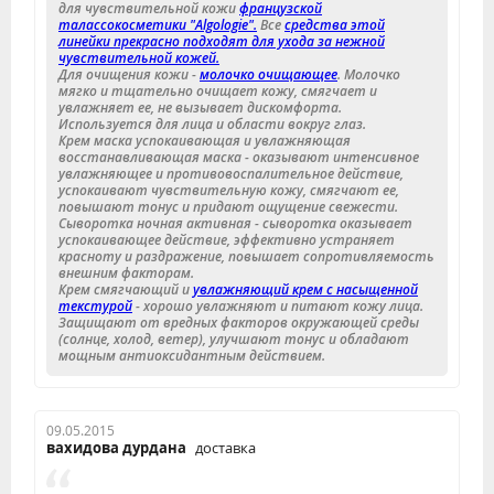
для чувствительной кожи
французской
талассокосметики "Algologie".
Все
средства этой
линейки прекрасно подходят для ухода за нежной
чувствительной кожей.
Для очищения кожи -
молочко очищающее
. Молочко
мягко и тщательно очищает кожу, смягчает и
увлажняет ее, не вызывает дискомфорта.
Используется для лица и области вокруг глаз.
Крем маска успокаивающая и увлажняющая
восстанавливающая маска - оказывают интенсивное
увлажняющее и противовоспалительное действие,
успокаивают чувствительную кожу, смягчают ее,
повышают тонус и придают ощущение свежести.
Сыворотка ночная активная - сыворотка оказывает
успокаивающее действие, эффективно устраняет
красноту и раздражение, повышает сопротивляемость
внешним факторам.
Крем смягчающий и
увлажняющий крем с насыщенной
текстурой
- хорошо увлажняют и питают кожу лица.
Защищают от вредных факторов окружающей среды
(солнце, холод, ветер), улучшают тонус и обладают
мощным антиоксидантным действием.
09.05.2015
вахидова дурдана
доставка