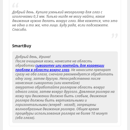
Добрый день. Купила узенький мезороллер для глаз с
иголочками 0,3 мм. Только нигде не могу найти, какие
движения нужно делать вокруг глаз. Мне кажется, что это
не одно и то же, что лицо. Буду рада, если подскажете.
Спасибо.
SmartBuy
Добрый день, Ирина!
После очищения кожи, нанесите на область
обработки
сыворотку или коктейль для коррекции
проблем в области вокруг глаз
. Не наносите препарат
сразу на оба глаза, сначала рекомендуется обработать
одну зону, затем другую. Непосредственно после
нанесения сыворотки (или коктейля)
аккуратно обработайте роллером область вокруг
одного глаза, затем вокруг другого. Давление роллера на
кожу при движении должно быть слабым, движения
роллера должны быть вертикальными и
горизонтальными (вперед - назад), запрещены
волнообразные движения роллера. Общее время
процедуры использования роллера не более 10 минут
(оба глаза).