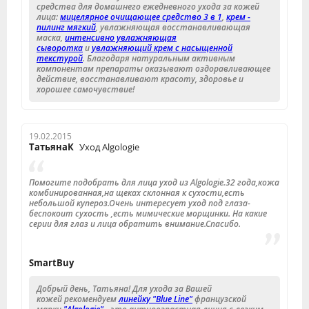
средства для домашнего ежедневного ухода за кожей
лица:
мицелярное очищающее средство 3 в 1
,
крем -
пилинг мягкий
, увлажняющая восстанавливающая
маска,
интенсивно увлажняющая
сыворотка
и
увлажняющий крем с насыщенной
текстурой
. Благодаря натуральным активным
компонентам препараты оказывают оздоравливающее
действие, восстанавливают красоту, здоровье и
хорошее самочувствие!
19.02.2015
ТатьянаК
Уход Algologie
Помогите подобрать для лица уход из Algologie.32 года,кожа
комбинированная,на щеках склонная к сухости,есть
небольшой купероз.Очень интересует уход под глаза-
беспокоит сухость ,есть мимические морщинки. На какие
серии для глаз и лица обратить внимание.Спасибо.
SmartBuy
Добрый день, Татьяна! Для ухода за Вашей
кожей рекомендуем
линейку "Blue Line"
французской