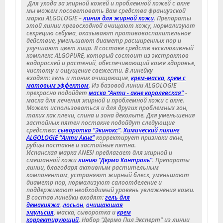
Для ухода за жирной кожей и проблемной кожей с акне
мы можем посоветовать Вам средства французской
марки ALGOLOGIE –
линия для жирной кожи
. Препараты
этой линии превосходной очищают кожу, нормализуют
секрецию себума, оказывают противовоспалительное
действие, уменьшают диаметр расширенных пор и
улучшают цвет лица. В составе средств эксклюзивный
комплекс ALGOPURE, который состоит из экстрактов
водорослей и растений, обеспечивающий коже здоровье,
чистоту и ощущение свежести. В линейку
входят: гель и тоник очищающие,
крем-маска
,
крем с
матовым эффектом
. Из базовой линии ALGOLOGIE
прекрасно подойдет
маска “Анти - акне королевская”
-
маска для лечения жирной и проблемной кожи с акне.
Может использоваться и для других проблемных зон,
таких как плечи, спина и зона декольте. Для уменьшения
застойных пятен постакне подойдут следующие
средства:
сыворотка “Экинокс”
.
Химический пилинг
ALGOLOGIE “Анти Акне”
корректирует признаки акне,
рубцы постакне и застойные пятна.
Испанская марка ANESI предлагает для жирной и
смешанной кожи
линию “Дермо Контроль”
. Препараты
линии, благодаря активным растительным
компонентам, устраняют жирный блеск, уменьшают
диаметр пор, нормализуют салоотделение и
поддерживают необходимый уровень увлажнения кожи.
В состав линейки входят:
гель для
демакияжа
,
лосьон
,
очищающая
эмульсия
, маска, сыворотка и
крем
корректирующий
. Набор "Дермо Пил Эксперт" из линии