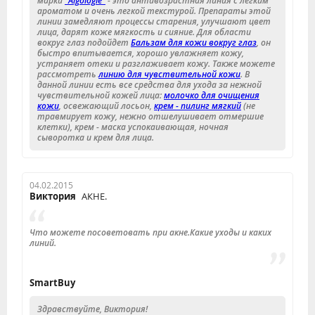
марки
"Algologie"
- это антивозрастная линия с легким
ароматом и очень легкой текстурой. Препараты этой
линии замедляют процессы старения, улучшают цвет
лица, дарят коже мягкость и сияние. Для области
вокруг глаз подойдет
Бальзам для кожи вокруг глаз
, он
быстро впитывается, хорошо увлажняет кожу,
устраняет отеки и разглаживает кожу. Также можете
рассмотреть
линию для чувствительной кожи
. В
данной линии есть все средства для ухода за нежной
чувствительной кожей лица:
молочко для очищения
кожи
, освежающий лосьон,
крем - пилинг мягкий
(не
травмирует кожу, нежно отшелушивает отмершие
клетки), крем - маска успокаивающая, ночная
сыворотка и крем для лица.
04.02.2015
Виктория
АКНЕ.
Что можете посоветовать при акне.Какие уходы и каких
линий.
SmartBuy
Здравствуйте, Виктория!