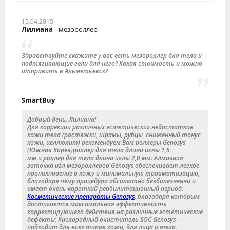
15.04.2015
Лилиана
мезороллер
Здравствуйте скажите у вас есть мезороллер для тела и
подтягивающие гели для него? Какая стоимость и можно
отправить в Альметьевск?
SmartBuy
Добрый день, Лилиана!
Для коррекции различных эстетических недостатков
кожи тела (растяжки, шрамы, рубцы, сниженный тонус
кожи, целлюлит) рекомендуем Вам роллеры Genosys
(Южная Корея)роллер для тела длина иглы 1,5
мм и роллер для тела длина иглы 2,0 мм. Алмазная
заточка игл мезороллеров Genosys обеспечивает легкое
проникновение в кожу и минимальную травматизацию,
благодаря чему процедура абсолютно безболезненна и
имеет очень короткий реабилитационный период.
Косметические препараты Genosys
, благодаря которым
достигается максимальная эффективность
корректирующего действия на различные эстетические
дефекты: Кислородный очиститель SOC Genosys –
подходит для всех типов кожи, для лица и тела,