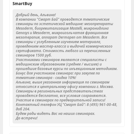
SmartBuy
Добрый день, Альвина!
В компании "Смарт Бай" проводятся тематические
семинары по эстетической медицине: мезопрепараты
Mesoderm, биоревитализация Mastelli, микронидлинг
Genosys и Mesoderm, микроигольчатая фракционная
мезотерапия, аппарат Dermapen от Mesoderm. Все
семинары с углубленным изучением материала,
проведением мастер-класса и выдачей коммерческого
сертификата. Стоимость любого из перечисленных
семинаров 1500 руб.
Участниками семинаров являются специалисты с
медицинским образованием (среднее / высшее) и
прошедшие базовые курсы по инъекционным методикам.
Бонус для участников семинара: при закупке по
тематике семинара - скидка 10%!
Альвина, выше указанная информация по семинарам
относится к центральному офису компании г. Москва.
Семинары в региональных представительствах
проводятся бесплатно, все условия сохраняются.
Участие в семинарах по предварительной записи!
Контактный телефон УЦ "Смарт Бай": 8 (495) 961-00-48,
доб 204.
Будем рады видеть Вас на наших семинарах.
До встречи!