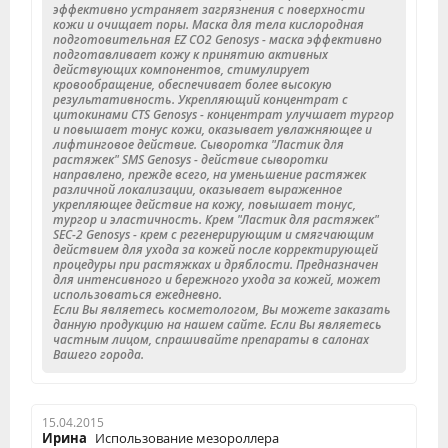
эффективно устраняет загрязнения с поверхности
кожи и очищает поры. Маска для тела кислородная
подготовительная EZ CO2 Genosys - маска эффективно
подготавливает кожу к принятию активных
действующих компонентов, стимулирует
кровообращение, обеспечивает более высокую
результативность. Укрепляющий концентрат с
цитокинами CTS Genosys - концентрат улучшает тургор
и повышает тонус кожи, оказывает увлажняющее и
лифтинговое действие. Сыворотка "Ластик для
растяжек" SMS Genosys - действие сыворотки
направлено, прежде всего, на уменьшение растяжек
различной локализации, оказывает выраженное
укрепляющее действие на кожу, повышает тонус,
тургор и эластичность. Крем "Ластик для растяжек"
SEC-2 Genosys - крем с регенерирующим и смягчающим
действием для ухода за кожей после корректирующей
процедуры при растяжках и дряблости. Предназначен
для интенсивного и бережного ухода за кожей, может
использоваться ежедневно.
Если Вы являетесь косметологом, Вы можете заказать
данную продукцию на нашем сайте. Если Вы являетесь
частным лицом, спрашивайте препараты в салонах
Вашего города.
15.04.2015
Ирина
Использование мезороллера