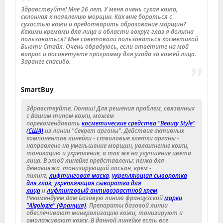
Здравствуйте! Мне 26 лет. У меня очень сухая кожа,
склонная к появлению морщин. Как мне бороться с
сухостью кожи и предотварить образование морщин?
Какими кремами для лица и области вокруг глаз я должна
пользоваться? Мне советовали пользоваться косметикой
Бьюти Стайл. Очень обрадуюсь, если ответите на мой
вопрос и посоветуете программу для ухода за кожей лица.
Заранее спасибо.
SmartBuy
Здравствуйте, Гюнаш! Для решения проблем, связанных
с Вашим типом кожи, можем
порекомендовать
косметические средства "Beauty Style"
(США)
из линии "Секрет арганы". Действие активных
компонентов линейки - стволовые клетки арганы -
направлено на уменьшение морщин, увлажнение кожи,
тонизацию и укрепление, а так же на улучшение цвета
лица. В этой линейке представлены: пенка для
демакияжа, тонизирующий лосьон, крем -
пилинг,
лифтинговая маска
,
укрепляющая сыворотка
для глаз
,
укрепляющая сыворотка для
лица
и
лифтинговый антивозрастной крем
.
Рекомендуем Вам Базовую линию французской
марки
"Algologie" (Франция)
. Препараты базовой линии
обеспечивают минерализацию кожи, тонизируют и
омолаживают кожу. В данной линейке есть все