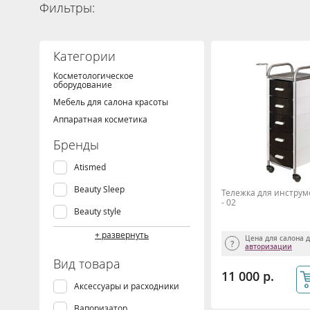
Фильтры:
Категории
Косметологическое
оборудование
Мебель для салона красоты
Аппаратная косметика
Бренды
Atismed
Beauty Sleep
Тележка для инструм
- 02
Beauty style
Decomedical
+ развернуть
Цена для салона 
авторизации
Depileve
Вид товара
11 000 р.
Gezatone
Аксессуары и расходники
Harizma
Вапоризатор