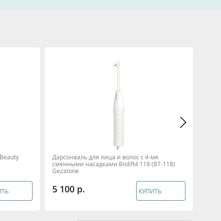
Beauty
Дарсонваль для лица и волос с 4-мя
Столи
сменными насадками Biolift4 118 (BT-118)
Мета
Gezatone
5 100
7 7
ИТЬ
КУПИТЬ