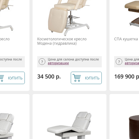
ресло
Косметологическое кресло
СПА кушетка 
Модена (гидравлика)
доступна после
Цена для салона доступна после
Цена для
авторизации
авториз
34 500 р.
169 900 р
КУПИТЬ
КУПИТЬ