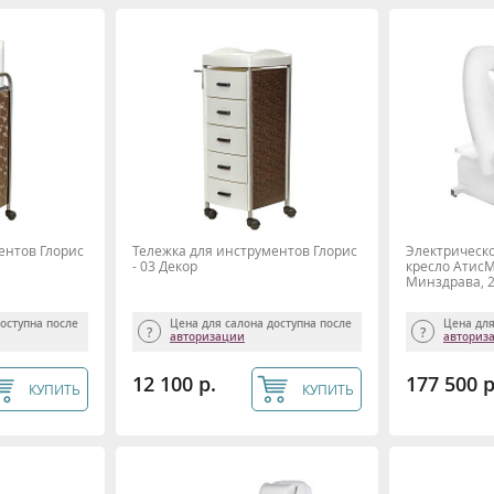
ентов Глорис
Тележка для инструментов Глорис
Электрическ
- 03 Декор
кресло АтисМ
Минздрава, 
доступна после
Цена для салона доступна после
Цена для
авторизации
авториз
12 100 р.
177 500 р
КУПИТЬ
КУПИТЬ