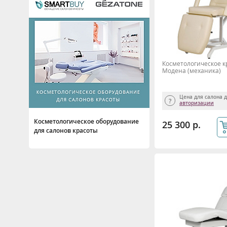
Омоложение
Осветление и пигментация
От выпадения волос
Очищение волос
Косметологическое к
Очищение и демакияж
Модена (механика)
Пилинг
Похудение, снижение веса
Цена для салона 
авторизации
Противовоспалительное
Косметологическое оборудование
25 300 р.
для салонов красоты
Стимуляция роста
Тонизация и подтяжка
Тренировка мышц
Увлажнение и питание
Успокаивающее
Эпиляция, депиляция