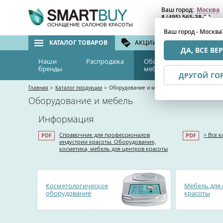
Ваш город:
Москва
8 (495) 565-38-74
8 (800) 775-82-76
(бе
ОСНАЩЕНИЕ САЛОНОВ КРАСОТЫ
Ваш город - Москва
КАТАЛОГ ТОВАРОВ
АКЦИИ И СКИДКИ
БРЕ
ДА, ВСЕ ВЕ
Наши
Распродажа
Оборудование и
Эс
бренды
мебель
м
ДРУГОЙ ГО
Главная
>
Каталог продукции
>
Оборудование и мебель
Оборудование и мебель
Информация
Справочник для профессионалов
> Все 
индустрии красоты. Оборудование,
косметика, мебель для центров красоты
Косметологическое
Мебель для 
оборудование
красоты