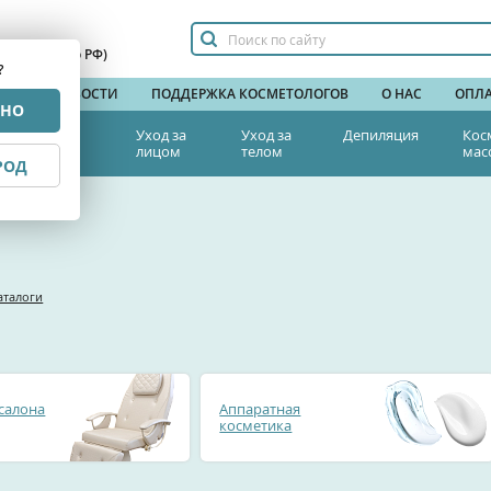
сплатный по РФ)
?
НДЫ
НОВОСТИ
ПОДДЕРЖКА КОСМЕТОЛОГОВ
О НАС
ОПЛА
РНО
тетическая
Уход за
Уход за
Депиляция
Кос
едицина
лицом
телом
мас
РОД
каталоги
салона
Аппаратная
косметика