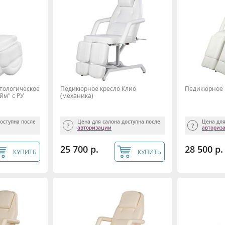
тологическое
Педикюрное кресло Клио
Педикюрное к
йм" с РУ
(механика)
доступна после
Цена для салона доступна после
Цена для
авторизации
авториз
25 700 р.
28 500 р.
КУПИТЬ
КУПИТЬ