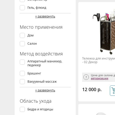
IM (Китай)
Гель, флюид
Lemi
Крем
+ развернуть
Lymphanorm
Кресло
Место применения
MADISON
Кушетка
Дом
Mytrex
Лампа-лупа
Салон
Velona
Массажер, аппарат
Метод воздействия
Пластэк-Техник
Стерилизатор, сухожар
Тележка для инструм
Аппаратный маникюр,
- 02 Декор
Стол
педикюр
Стул
Брашинг
Цена для салона 
авторизации
Сыворотка, концентрат
Вакуумный массаж
12 000 р.
Сыворотка, флюид
Гальваника
+ развернуть
Тележка
Дарсонвализация
Область ухода
Тоник, лосьон
Дезинкрустация
Бедра и ягодицы
Механический массаж