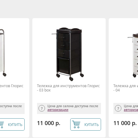
ентов Глорис
Тележка для инструментов Глорис
Тележка для 
- 03 box
- 04
доступна после
Цена для салона доступна после
Цена для
авторизации
авториз
11 000 р.
11 000 р.
КУПИТЬ
КУПИТЬ