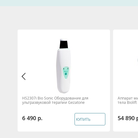
ухода
HS2307i Bio Sonic Оборудование для
Аппарат м
lift4
ультразвуковой терапии Gezatone
тела Biolif
6 490
54 890
КУПИТЬ