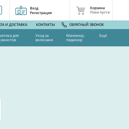
Корзина
Вход
Пока пуста
Регистрация
ТА И ДОСТАВКА
КОНТАКТЫ
ОБРАТНЫЙ ЗВОНОК
метика для
Уход за
Маникюр,
Ещё
сажистов
волосами
педикюр