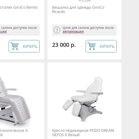
толик GiroCo Benito
Вешалка для одежды GiroCo
Ricardo
 салона доступна после
Цена для салона доступна после
ации
авторизации
23 000 р.
КУПИТЬ
КУПИТЬ
тологическое 4
Кресло педикюрное PODO DREAM
ый
NEFOS 6 белый